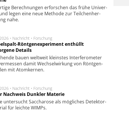
rie
rtige Be­rech­nung­en er­for­schen das frü­he Uni­ver­
nd legen eine neue Me­tho­de zur Teil­chen­her­
lung nahe.
.2026 •
Nachricht
•
Forschung
elspalt-Röntgenexperiment enthüllt
orgene Details
hen­de bau­en welt­weit kleins­tes In­ter­fe­ro­me­ter
er­mes­sen da­mit Wech­sel­wir­kung von Rönt­gen­
­len mit Atom­ker­nen.
.2026 •
Nachricht
•
Forschung
r Nachweis Dunkler Materie
e unter­sucht Saccha­ro­se als mög­li­ches De­tek­tor­
­rial für leich­te WIMPs.