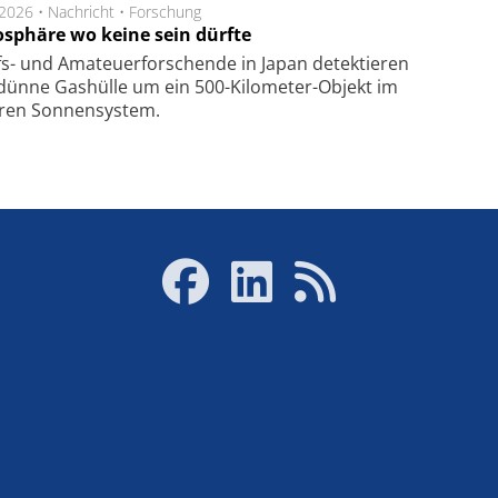
.2026 •
Nachricht
•
Forschung
sphäre wo keine sein dürfte
s- und Ama­teuer­for­schen­de in Japan de­tek­tie­ren
dün­ne Gas­hül­le um ein 500-Kilo­meter-Objekt im
­ren Son­nen­sys­tem.