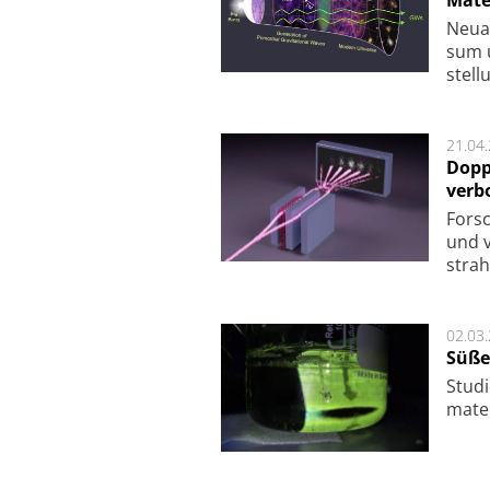
Mate
Neu­a
sum u
stel­
21.04
Dopp
verb
For­sc
und v
strah
02.03
Süße
Studi
ma­te