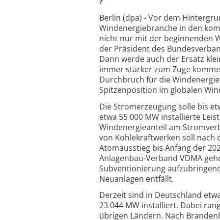
?
Berlin (dpa) - Vor dem Hintergr
Windenergiebranche in den komm
nicht nur mit der beginnenden 
der Präsident des Bundesverban
Dann werde auch der Ersatz kle
immer stärker zum Zuge kommen. 
Durchbruch für die Windenergie g
Spitzenposition im globalen Win
Die Stromerzeugung solle bis e
etwa 55 000 MW installierte Lei
Windenergieanteil am Stromverb
von Kohlekraftwerken soll nach
Atomausstieg bis Anfang der 20
Anlagenbau-Verband VDMA gehen
Subventionierung aufzubringende
Neuanlagen entfällt.
Derzeit sind in Deutschland etw
23 044 MW installiert. Dabei ra
übrigen Ländern. Nach Brandenbu