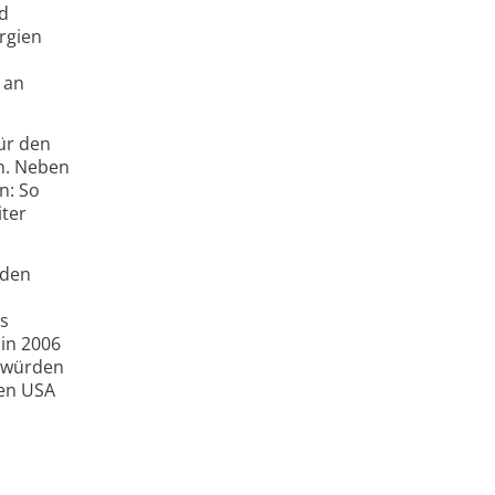
nd
rgien
 an
ür den
n. Neben
n: So
ter
nden
as
 in 2006
a würden
den USA