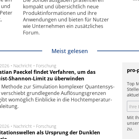
Die Sonder­ausgaben präsentieren
- und
kompakt und übersichtlich neue
 Peter
Produkt­informationen und ihre
,
Anwendungen und bieten für Nutzer
wie Unternehmen ein zusätzliches
Forum.
Meist gelesen
.2026 •
Nachricht
•
Forschung
pro-
stian Paeckel findet Verfahren, um das
ist-Shannon-Limit zu überwinden
Top M
Methode zur Simu­la­tion kom­ple­xer Quan­ten­sys­
Stell
 ver­schiebt grund­le­gen­de Auf­lösungs­gren­zen
aktue
ibt wo­mög­lich Ein­blicke in die Hoch­tempe­ra­tur­
lei­tung.
Mit I
unse
.2026 •
Nachricht
•
Forschung
zu.
itationswellen als Ursprung der Dunklen