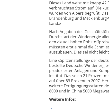
Dieses Land weist mit knapp 42
verbrauchten Strom auf. Die kür
wurden von Albers begrüßt. Das
Brandenburg und Mecklenburg-
Land.»
Nach Angaben des Geschäftsfüh
Durchstart der Windenergie all
den aktuell hohen Rohstoffpreis
müssten erst einmal die Schmie
auszubauen. Dies sei nicht leich
Eine «Spitzenstellung» der deu
bestellte Deutsche Windenergie-
produzierten Anlagen und Kompon
Institut. Das seien 21 Prozent m
auf über 83 Prozent in 2007. H
weitere Fertigungungsstätten d
8000 und in China 5000 Megawatt 
Weitere Infos: