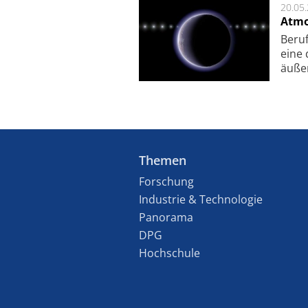
20.05
Atmo
Beruf
eine 
äu­ße
Themen
Forschung
Industrie & Technologie
Panorama
DPG
Hochschule