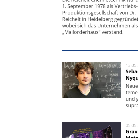
1. September 1978 als Vertriebs
Produktionsgesellschaft von Dr.
Reichelt in Heidelberg gegründet
wobei sich das Unternehmen als
„Mailorderhaus“ verstand.
13.05
Seba
Nyqu
Neue 
te­me
und g
supra­
05.05
Grav