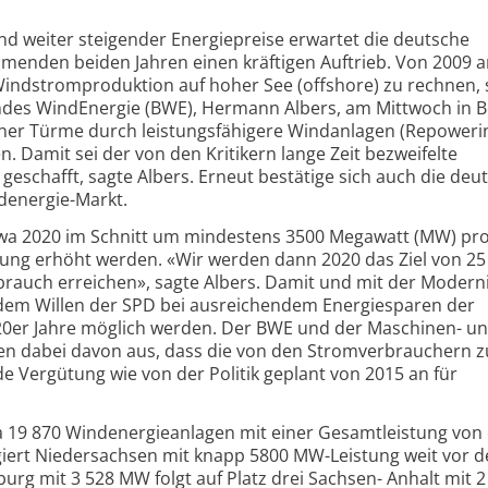
und weiter steigender Energiepreise erwartet die deutsche
enden beiden Jahren einen kräftigen Auftrieb. Von 2009 a
Windstromproduktion auf hoher See (offshore) zu rechnen, 
des WindEnergie (BWE), Hermann Albers, am Mittwoch in Be
iner Türme durch leistungsfähigere Windanlagen (Repoweri
Damit sei der von den Kritikern lange Zeit bezweifelte
eschafft, sagte Albers. Erneut bestätige sich auch die deu
denergie-Markt.
twa 2020 im Schnitt um mindestens 3500 Megawatt (MW) pro
stung erhöht werden. «Wir werden dann 2020 das Ziel von 25
rauch erreichen», sagte Albers. Damit und mit der Modern
 dem Willen der SPD bei ausreichendem Energiesparen der
20er Jahre möglich werden. Der BWE und der Maschinen- u
 dabei davon aus, dass die von den Stromverbrauchern z
 Vergütung wie von der Politik geplant von 2015 an für
a 19 870 Windenergieanlagen mit einer Gesamtleistung von 
ngiert Niedersachsen mit knapp 5800 MW-Leistung weit vor 
rg mit 3 528 MW folgt auf Platz drei Sachsen- Anhalt mit 