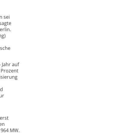
n sei
sagte
rlin.
ng)
tsche
 Jahr auf
 Prozent
isierung
nd
ur
erst
den
2 964 MW.