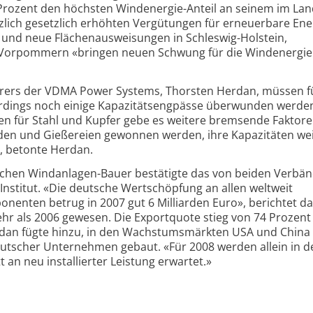
 Prozent den höchsten Windenergie-Anteil an seinem im La
zlich gesetzlich erhöhten Vergütungen für erneuerbare Ene
 und neue Flächenausweisungen in Schleswig-Holstein,
Vorpommern «bringen neuen Schwung für die Windenergie
rers der VDMA Power Systems, Thorsten Herdan, müssen f
erdings noch einige Kapazitätsengpässe überwunden werde
en für Stahl und Kupfer gebe es weitere bremsende Faktore
den und Gießereien gewonnen werden, ihre Kapazitäten wei
t, betonte Herdan.
tschen Windanlagen-Bauer bestätigte das von beiden Verbä
Institut. «Die deutsche Wertschöpfung an allen weltweit
enten betrug in 2007 gut 6 Milliarden Euro», berichtet d
ehr als 2006 gewesen. Die Exportquote stieg von 74 Prozent
erdan fügte hinzu, in den Wachstumsmärkten USA und Chin
eutscher Unternehmen gebaut. «Für 2008 werden allein in 
an neu installierter Leistung erwartet.»