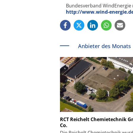
Bundesverband WindEnergie 
http://www.wind-energie.d
Anbieter des Monats
Schäfter + Kirchhoff
RCT Reichelt Chemietechnik 
Co.
Faserkoppler mit S
Feinfokussierungsmec
Die Reichelt Chemietechnik wur