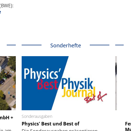
(BWE):
e
Sonderhefte
 GmbH
Sonderausgaben
SmarAct GmbH
GmbH +
uper-
Physics' Best und Best of
Elektronenmikroskopie auf
Fem
hanismus
kleinstem Raum
Mu
de am