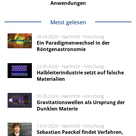
Anwendungen
Meist gelesen
20.04.2026 •
Nachricht
•
Forschung
Ein Paradigmenwechsel in der
Röntgenastronomie
22.05.2026 •
Nachricht
•
Forschung
Halbleiterindustrie setzt auf falsche
Materialien
05.05.2026 •
Nachricht
•
Forschung
Gravitationswellen als Ursprung der
Dunklen Materie
13.05.2026 •
Nachricht
•
Forschung
Sebastian Paeckel findet Verfahren,