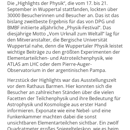
Die „Highlights der Physik“, die vom 17. bis 21.
September in Wuppertal stattfanden, lockten über
30000 Besucherinnen und Besucher an. Das ist das
bislang zweitbeste Ergebnis für das von DPG und
BMBF initiierte alljährliche „Physik-Festival“. Das
diesjährige Motto „Vom Urknall zum Weltall“ lag für
den Mitveranstalter, die Bergische Universität
Wuppertal nahe, denn die Wuppertaler Physik leistet
wichtige Beiträge zu den größten Experimenten der
Elementarteilchen- und Astroteilchenphysik, wie
ATLAS am LHC oder dem Pierre-Auger-
Observatorium in der argentinischen Pampa.
Herzstück der Highlights war das Ausstellungszelt
vor dem Rathaus Barmen. Hier konnten sich die
Besucher an zahlreichen Ständen über die vielen
Facetten der Teilchenphysik und ihre Bedeutung für
Astrophysik und Kosmologie aus erster Hand
informieren. Exponate wie eine Nebel- und eine
Funkenkammer machten dabei die sonst
unsichtbaren Elementarteilchen sichtbar. Ein zwölf
Quadratmeter großes Spiegelteleskop, wie es beim