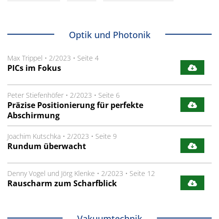
Optik und Photonik
Max Trippel
•
2/2023
•
Seite 4
PICs im Fokus
Peter Stiefenhöfer
•
2/2023
•
Seite 6
Präzise Positionierung für perfekte
Abschirmung
Joachim Kutschka
•
2/2023
•
Seite 9
Rundum überwacht
Denny Vogel und Jörg Klenke
•
2/2023
•
Seite 12
Rauscharm zum Scharfblick
Vakuumtechnik