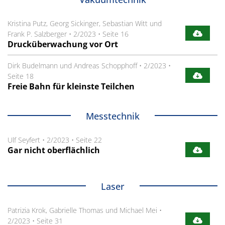
Kristina Putz, Georg Sickinger, Sebastian Witt und
Frank P. Salzberger
•
2/2023
•
Seite 16
Drucküberwachung vor Ort
Dirk Budelmann und Andreas Schopphoff
•
2/2023
•
Seite 18
Freie Bahn für kleinste Teilchen
Messtechnik
Ulf Seyfert
•
2/2023
•
Seite 22
Gar nicht oberflächlich
Laser
Patrizia Krok, Gabrielle Thomas und Michael Mei
•
2/2023
•
Seite 31