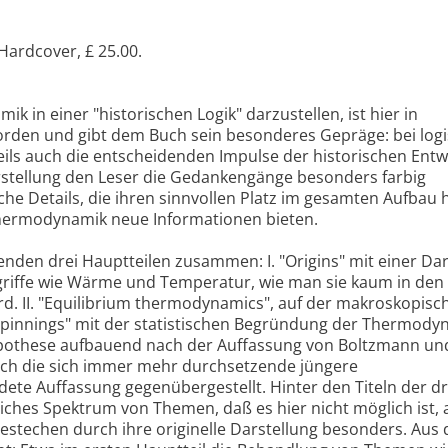
 Hardcover, £ 25.00.
in einer "historischen Logik" darzustellen, ist hier in
worden und gibt dem Buch sein besonderes Gepräge: bei lo
eils auch die entscheidenden Impulse der historischen Entw
arstellung den Leser die Gedankengänge besonders farbig
che Details, die ihren sinnvollen Platz im gesamten Aufbau 
ermodynamik neue Informationen bieten.
enden drei Hauptteilen zusammen: I. "Origins" mit einer Dar
griffe wie Wärme und Temperatur, wie man sie kaum in den
d. II. "Equilibrium thermodynamics", auf der makroskopisc
rpinnings" mit der statistischen Begründung der Thermody
ypothese aufbauend nach der Auffassung von Boltzmann un
 auch die sich immer mehr durchsetzende jüngere
ete Auffassung gegenübergestellt. Hinter den Titeln der dr
eiches Spektrum von Themen, daß es hier nicht möglich ist, a
estechen durch ihre originelle Darstellung besonders. Aus d