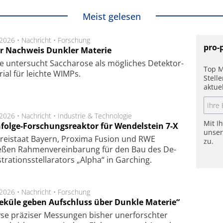
Meist gelesen
.2026 •
Nachricht
•
Forschung
pro-
r Nachweis Dunkler Materie
e unter­sucht Saccha­ro­se als mög­li­ches De­tek­tor­
Top M
­rial für leich­te WIMPs.
Stell
aktue
.2026 •
Nachricht
•
Industrie & Technologie
Mit I
folge-Forschungsreaktor für Wendelstein 7-X
unse
Frei­staat Bay­ern, Pro­xi­ma Fu­sion und RWE
zu.
eßen Rah­men­ver­ein­ba­rung für den Bau des De­
ra­tions­stel­la­ra­tors „Alpha“ in Gar­ching.
.2026 •
Nachricht
•
Forschung
eküle geben Aufschluss über Dunkle Materie“
se prä­zi­ser Mes­sung­en bis­her un­er­for­schter