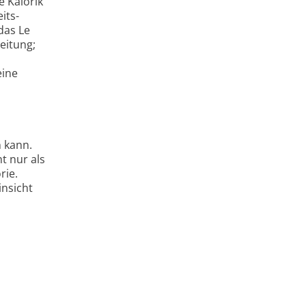
e Kalorik
its-
das Le
eitung;
eine
 kann.
t nur als
rie.
insicht