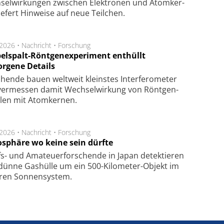
sel­wir­kung­en zwi­schen Elek­tro­nen und Atom­ker­
ie­fert Hin­wei­se auf neue Teil­chen.
.2026 •
Nachricht
•
Forschung
elspalt-Röntgenexperiment enthüllt
orgene Details
hen­de bau­en welt­weit kleins­tes In­ter­fe­ro­me­ter
er­mes­sen da­mit Wech­sel­wir­kung von Rönt­gen­
­len mit Atom­ker­nen.
.2026 •
Nachricht
•
Forschung
sphäre wo keine sein dürfte
s- und Ama­teuer­for­schen­de in Japan de­tek­tie­ren
dün­ne Gas­hül­le um ein 500-Kilo­meter-Objekt im
­ren Son­nen­sys­tem.