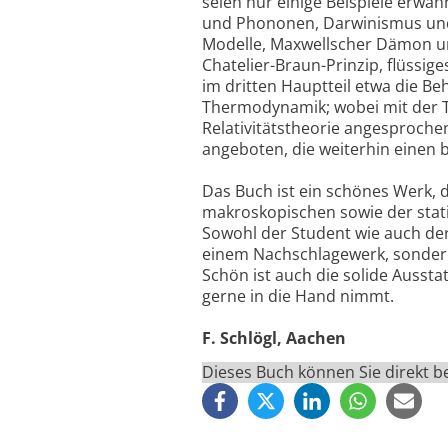
seien nur einige Beispiele erwä
und Phononen, Darwinismus und P
Modelle, Maxwellscher Dämon und
Chatelier-Braun-Prinzip, flüssi
im dritten Hauptteil etwa die B
Thermodynamik; wobei mit der T
Relativitätstheorie angesproch
angeboten, die weiterhin einen
Das Buch ist ein schönes Werk, 
makroskopischen sowie der sta
Sowohl der Student wie auch de
einem Nachschlagewerk, sondern
Schön ist auch die solide Ausst
gerne in die Hand nimmt.
F. Schlögl, Aachen
Dieses Buch können Sie direkt 