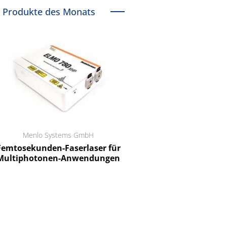
Produkte des Monats
Menlo Systems GmbH
RCT Reichelt Chemietechnik
tosekunden-Faserlaser für
Ein Unternehmen für I
ltiphotonen-Anwendungen