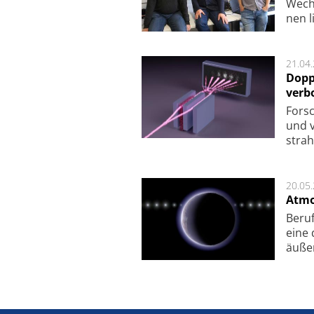
Wech­
nen l
21.04
Dopp
verb
For­sc
und v
strah
20.05
Atmo
Beruf
eine 
äu­ße