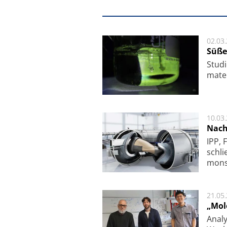
02.03
Süße
Studi
ma­te
10.03
Nach
IPP, 
schli
mon­st
21.05
„Mol
Analy