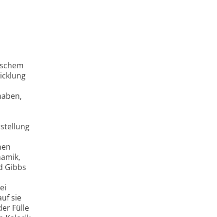
gischem
icklung
haben,
stellung
hen
namik,
d Gibbs
ei
uf sie
er Fülle