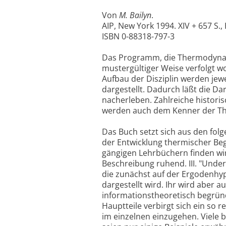
Von
M. Bailyn
.
AIP, New York 1994. XIV + 657 S.,
ISBN 0-88318-797-3
Das Programm, die Thermodynamik 
mustergültiger Weise verfolgt 
Aufbau der Disziplin werden jew
dargestellt. Dadurch läßt die D
nacherleben. Zahlreiche historis
werden auch dem Kenner der Th
Das Buch setzt sich aus den folg
der Entwicklung thermischer Be
gängigen Lehrbüchern finden wir
Beschreibung ruhend. III. "Unde
die zunächst auf der Ergodenh
dargestellt wird. Ihr wird aber
informationstheoretisch begründ
Hauptteile verbirgt sich ein so r
im einzelnen einzugehen. Viele b