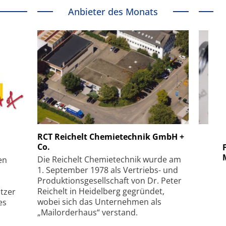
Anbieter des Monats
 GmbH
SmarAct GmbH
RCT Reichelt Chemietechnik GmbH +
Co.
uper-
Elektronenmikroskopie auf
Fem
hanismus
kleinstem Raum
Mu
Die Reichelt Chemietechnik wurde am
en
1. September 1978 als Vertriebs- und
Produktionsgesellschaft von Dr. Peter
Reichelt in Heidelberg gegründet,
tzer
wobei sich das Unternehmen als
es
„Mailorderhaus“ verstand.