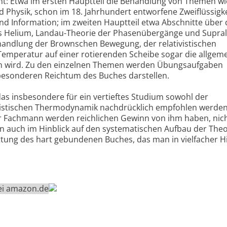
hnt: Etwa im ersten Hauptteil die Behandlung von Themen wi
hysik, schon im 18. Jahrhundert entworfene Zweiflüssigke
 Information; im zweiten Hauptteil etwa Abschnitte über 
ges Helium, Landau-Theorie der Phasenübergänge und Supral
ehandlung der Brownschen Bewegung, der relativistischen
emperatur auf einer rotierenden Scheibe sogar die allgem
en wird. Zu den einzelnen Themen werden Übungsaufgaben
 besonderen Reichtum des Buches darstellen.
das insbesondere für ein vertieftes Studium sowohl der
tistischen Thermodynamik nachdrücklich empfohlen werden
r Fachmann werden reichlichen Gewinn von ihm haben, nich
 auch im Hinblick auf den systematischen Aufbau der Theo
attung des hart gebundenen Buches, das man in vielfacher H
bei amazon.de