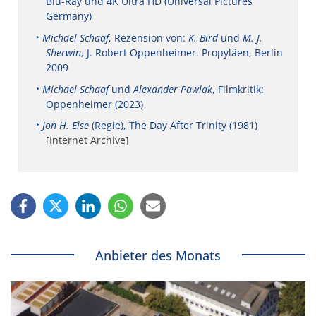
Blu-Ray und 4K Ultra HD (Universal Pictures
Germany)
Michael Schaaf
, Rezension von:
K. Bird
und
M. J.
Sherwin
, J. Robert Oppenheimer. Propyläen, Berlin
2009
Michael Schaaf
und
Alexander Pawlak
, Filmkritik:
Oppenheimer (2023)
Jon H. Else
(Regie), The Day After Trinity (1981)
[Internet Archive]
Anbieter des Monats