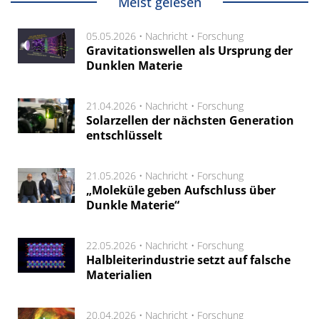
Meist gelesen
05.05.2026 •
Nachricht
•
Forschung
Gravitationswellen als Ursprung der
Dunklen Materie
21.04.2026 •
Nachricht
•
Forschung
Solarzellen der nächsten Generation
entschlüsselt
21.05.2026 •
Nachricht
•
Forschung
„Moleküle geben Aufschluss über
Dunkle Materie“
22.05.2026 •
Nachricht
•
Forschung
Halbleiterindustrie setzt auf falsche
Materialien
20.04.2026 •
Nachricht
•
Forschung