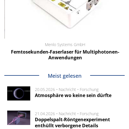
Menlo Systems GmbH
Femtosekunden-Faserlaser für Multiphotonen-
Anwendungen
Meist gelesen
20.05.2026 •
Nachricht
•
Forschung
Atmosphäre wo keine sein dürfte
21.04.2026 •
Nachricht
•
Forschung
Doppelspalt-Röntgenexperiment
enthüllt verborgene Details