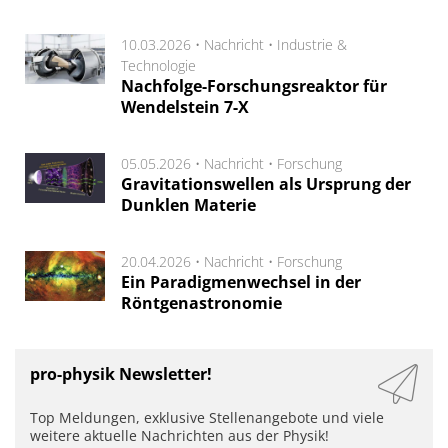
10.03.2026 •
Nachricht
•
Industrie &
Technologie
Nachfolge-Forschungsreaktor für
Wendelstein 7-X
05.05.2026 •
Nachricht
•
Forschung
Gravitationswellen als Ursprung der
Dunklen Materie
20.04.2026 •
Nachricht
•
Forschung
Ein Paradigmenwechsel in der
Röntgenastronomie
pro-physik Newsletter!
Top Meldungen, exklusive Stellenangebote und viele
weitere aktuelle Nachrichten aus der Physik!