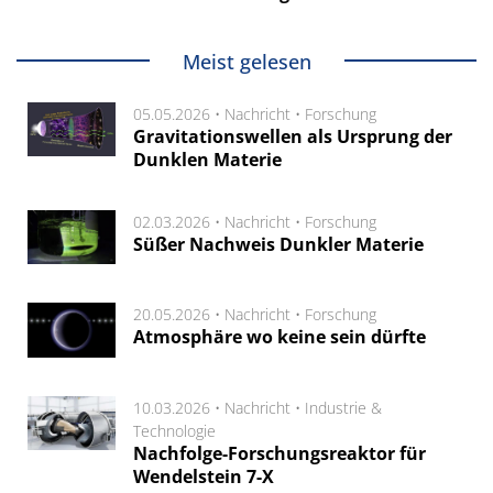
Meist gelesen
05.05.2026 •
Nachricht
•
Forschung
Gravitationswellen als Ursprung der
Dunklen Materie
02.03.2026 •
Nachricht
•
Forschung
Süßer Nachweis Dunkler Materie
20.05.2026 •
Nachricht
•
Forschung
Atmosphäre wo keine sein dürfte
10.03.2026 •
Nachricht
•
Industrie &
Technologie
Nachfolge-Forschungsreaktor für
Wendelstein 7-X