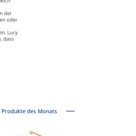
leich
en der
ten oder
n
en. Lucy
, dass
Produkte des Monats