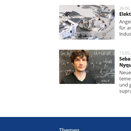
26.06
Elek
Ange
für a
Indu
13.05
Seba
Nyqu
Neue 
te­me
und g
supra­
Themen