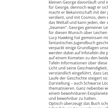
kleinen George davonläuft und i
für George, dennoch wagt er sic
macht er Bekanntschaft mit der gl
verdient, und mit Cosmos, dem 
das Weltall und kann jeden, der
„beamen“. Georges gemeiner Lehr
für diesen Wunsch über Leichen 
Lucy Hawking hat gemeinsam mi
fantastisches Jugendbuch gesch
verpackt einige Grundlagen un
werden dabei auf Infotafeln die 
auf einem Kometen zu den beiden
Tafeln Informationen über dies
Licht und seine Geschwindigkeit
verständlich eingeführt, dass Le
Laufe der Geschichte steigert si
Darstellung – auch Schwarze Lö
thematisieren. Ganz nebenbei w
einem bewohnbaren Exoplaneten s
und bewohnbar zu halten.
Optisch überzeugt das Buch scho