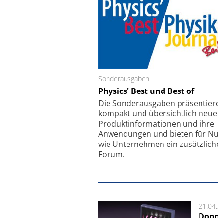
Sonderausgaben
Schäfter + Kirchhoff
Physics' Best und Best of
Faserkoppler mit S
Feinfokussierungsmec
Die Sonder­ausgaben präsentier
kompakt und übersichtlich neue
Produkt­informationen und ihre
Anwendungen und bieten für Nu
wie Unternehmen ein zusätzlich
Forum.
21.04
Dopp