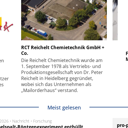
 GmbH
SmarAct GmbH
RCT Reichelt Chemietechnik GmbH +
Co.
uper-
Elektronenmikroskopie auf
Fem
hanismus
kleinstem Raum
Mu
Die Reichelt Chemietechnik wurde am
en
1. September 1978 als Vertriebs- und
Produktionsgesellschaft von Dr. Peter
Reichelt in Heidelberg gegründet,
tzer
wobei sich das Unternehmen als
es
„Mailorderhaus“ verstand.
Meist gelesen
.2026 •
Nachricht
•
Forschung
pro-
elspalt-Röntgenexperiment enthüllt