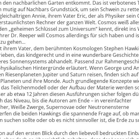
n den nachbarlichen Garten entkommt. Das ist verbotenes 
h mutig auf Nachbars Grundstück, um sein Schwein zu rette
eichaltrigen Annie, ihrem Vater Eric, der als Physiker sein 
erstaunlichsten Rechner der ganzen Welt. Cosmos weiß alle
 den „geheimen Schlüssel zum Universum“ kennt, direkt ins W
er Dr. Reeper will Cosmos allerdings für sich haben und ist
zu gehen...
t ihrem Vater, dem berühmten Kosmologen Stephen Hawkin
rieben, das kindgerecht und in eine wunderbare Geschichte
seres Sonnensystems abhandelt. Passend zur Rahmengeschi
physikalischen Hintergründe erläutert. Wenn George und Ann
 Riesenplaneten Jupiter und Saturn reisen, finden sich auf
e Planeten und ihre Monde. Auch grundlegende Konzepte wi
, das Teilchenmodell oder der Aufbau der Materie werden s
ser ab etwa 12 Jahren diesen Ausführungen sicher folgen dü
ch das Niveau, bis die Autoren am Ende – in vereinfachter
cher, Weiße Zwerge, Supernovae oder Neutronensterne
erfen die beiden Hawkings die spannende Frage auf, ob ma
uchen sollte oder ob es nicht sinnvoller ist, die Erde zu 
n auf den ersten Blick durch den liebevoll bedruckten Einb