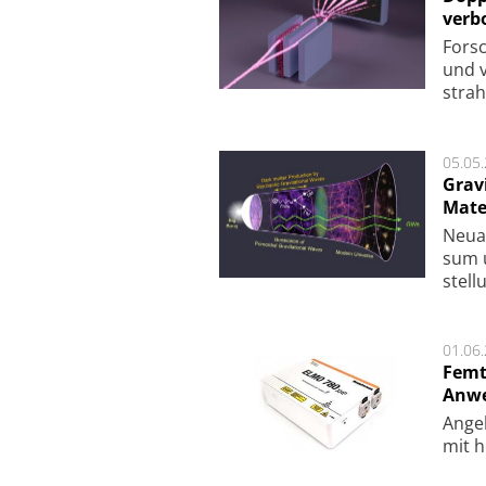
verb
For­sc
und v
strah
05.05
Grav
Mate
Neu­a
sum u
stel­
01.06
Femt
Anw
Ange
mit h