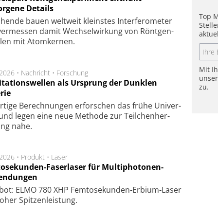
orgene Details
Top M
hen­de bau­en welt­weit kleins­tes In­ter­fe­ro­me­ter
Stell
er­mes­sen da­mit Wech­sel­wir­kung von Rönt­gen­
aktue
­len mit Atom­ker­nen.
Mit I
.2026 •
Nachricht
•
Forschung
unse
itationswellen als Ursprung der Dunklen
zu.
rie
rtige Be­rech­nung­en er­for­schen das frü­he Uni­ver­
nd legen eine neue Me­tho­de zur Teil­chen­her­
lung nahe.
.2026 •
Produkt
•
Laser
osekunden-Faserlaser für Multiphotonen-
endungen
bot: ELMO 780 XHP Femtosekunden-Erbium-Laser
oher Spitzenleistung.