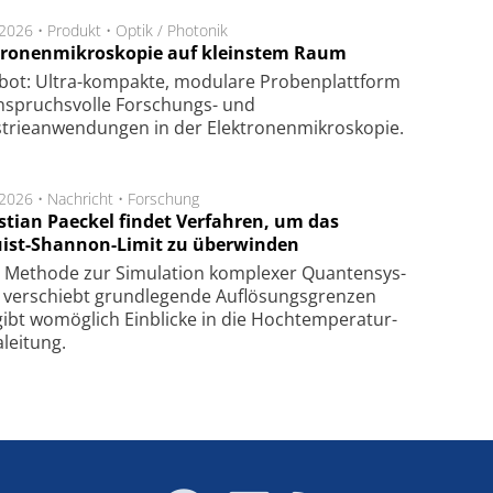
.2026 •
Produkt
•
Optik / Photonik
tronenmikroskopie auf kleinstem Raum
bot: Ultra-kompakte, modulare Probenplattform
nspruchsvolle Forschungs- und
strieanwendungen in der Elektronenmikroskopie.
.2026 •
Nachricht
•
Forschung
stian Paeckel findet Verfahren, um das
ist-Shannon-Limit zu überwinden
Methode zur Simu­la­tion kom­ple­xer Quan­ten­sys­
 ver­schiebt grund­le­gen­de Auf­lösungs­gren­zen
ibt wo­mög­lich Ein­blicke in die Hoch­tempe­ra­tur­
lei­tung.