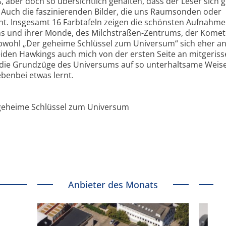
, aber doch so übersichtlich gehalten, dass der Leser sich g
t. Auch die faszinierenden Bilder, die uns Raumsonden oder
icht. Insgesamt 16 Farbtafeln zeigen die schönsten Aufnahm
s und ihrer Monde, des Milchstraßen-Zentrums, der Kome
wohl „Der geheime Schlüssel zum Universum“ sich eher a
eiden Hawkings auch mich von der ersten Seite an mitgeriss
die Grundzüge des Universums auf so unterhaltsame Weise
ebenbei etwas lernt.
 geheime Schlüssel zum Universum
Anbieter des Monats