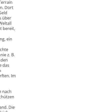
Terrain
n. Dort
Geld
s über
eltall
 bereit,
g, ein
chte
ie z. B.
 den
e das
o
rften. Im
n nach
schützen
and. Die