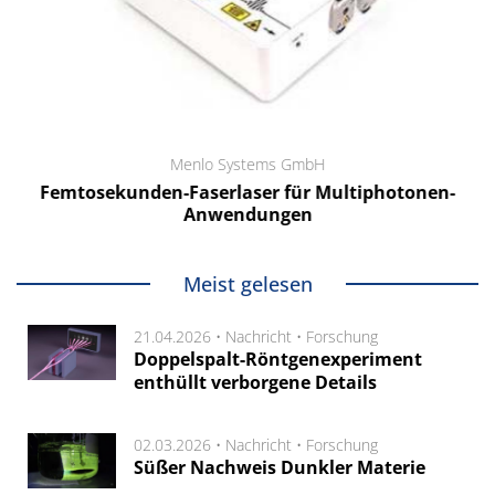
Menlo Systems GmbH
Femtosekunden-Faserlaser für Multiphotonen-
Anwendungen
Meist gelesen
21.04.2026 •
Nachricht
•
Forschung
Doppelspalt-Röntgenexperiment
enthüllt verborgene Details
02.03.2026 •
Nachricht
•
Forschung
Süßer Nachweis Dunkler Materie