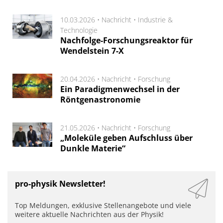
10.03.2026 •
Nachricht
•
Industrie &
Technologie
Nachfolge-Forschungsreaktor für
Wendelstein 7-X
20.04.2026 •
Nachricht
•
Forschung
Ein Paradigmenwechsel in der
Röntgenastronomie
21.05.2026 •
Nachricht
•
Forschung
„Moleküle geben Aufschluss über
Dunkle Materie“
pro-physik Newsletter!
Top Meldungen, exklusive Stellenangebote und viele
weitere aktuelle Nachrichten aus der Physik!