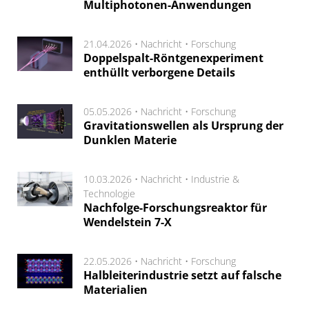
Multiphotonen-Anwendungen
21.04.2026 •
Nachricht
•
Forschung
Doppelspalt-Röntgenexperiment
enthüllt verborgene Details
05.05.2026 •
Nachricht
•
Forschung
Gravitationswellen als Ursprung der
Dunklen Materie
10.03.2026 •
Nachricht
•
Industrie &
Technologie
Nachfolge-Forschungsreaktor für
Wendelstein 7-X
22.05.2026 •
Nachricht
•
Forschung
Halbleiterindustrie setzt auf falsche
Materialien