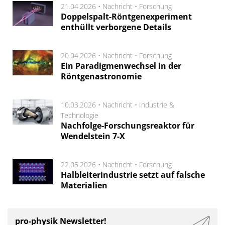
21.04.2026 •
Nachricht
•
Forschung
Doppelspalt-Röntgenexperiment
enthüllt verborgene Details
20.04.2026 •
Nachricht
•
Forschung
Ein Paradigmenwechsel in der
Röntgenastronomie
10.03.2026 •
Nachricht
•
Industrie &
Technologie
Nachfolge-Forschungsreaktor für
Wendelstein 7-X
22.05.2026 •
Nachricht
•
Forschung
Halbleiterindustrie setzt auf falsche
Materialien
pro-physik Newsletter!