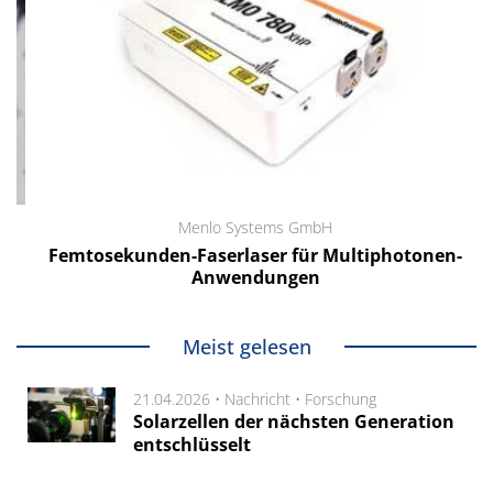
Menlo Systems GmbH
Femtosekunden-Faserlaser für Multiphotonen-
Anwendungen
Meist gelesen
21.04.2026 •
Nachricht
•
Forschung
Solarzellen der nächsten Generation
entschlüsselt