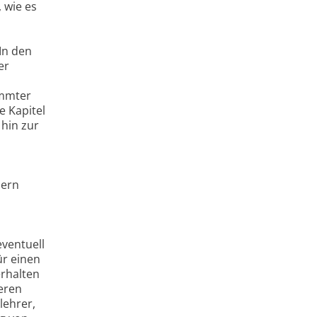
 wie es
In den
er
ümmter
e Kapitel
 hin zur
dern
eventuell
ür einen
erhalten
eren
lehrer,