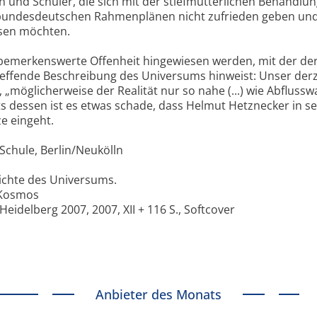
 und Schüler, die sich mit der stiefmütterlichen Behandlu
bundesdeutschen Rahmenplänen nicht zufrieden geben und
esen möchten.
bemerkenswerte Offenheit hingewiesen werden, mit der de
effende Beschreibung des Universums hinweist: Unser derz
„möglicherweise der Realität nur so nahe (...) wie Abflussw
ts dessen ist es etwas schade, dass Helmut Hetznecker in s
ze eingeht.
Schule, Berlin/Neukölln
ichte des Universums.
 Kosmos
idelberg 2007, 2007, XII + 116 S., Softcover
Anbieter des Monats