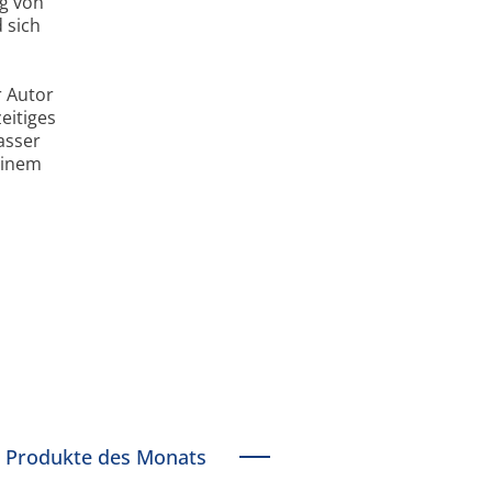
ng von
 sich
r Autor
eitiges
asser
einem
Produkte des Monats