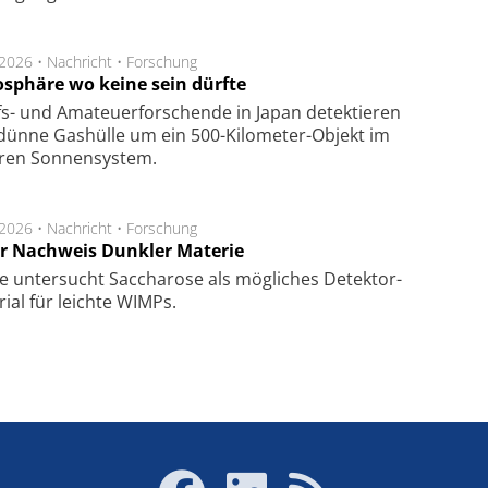
.2026 •
Nachricht
•
Forschung
sphäre wo keine sein dürfte
s- und Ama­teuer­for­schen­de in Japan de­tek­tie­ren
dün­ne Gas­hül­le um ein 500-Kilo­meter-Objekt im
­ren Son­nen­sys­tem.
.2026 •
Nachricht
•
Forschung
r Nachweis Dunkler Materie
e unter­sucht Saccha­ro­se als mög­li­ches De­tek­tor­
­rial für leich­te WIMPs.