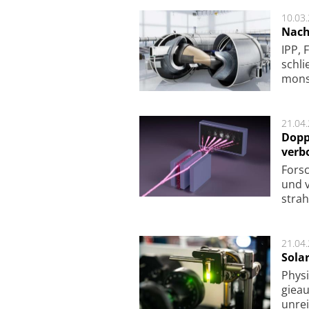
10.03
Nach
IPP, 
schli
mon­st
21.04
Dopp
verb
For­sc
und v
strah
21.04
Sola
Physi
gie­a
unrei