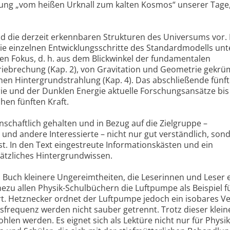
lung „vom heißen Urknall zum kalten Kosmos“ unserer Tage,
end die derzeit erkennbaren Strukturen des Universums vor. 
die einzelnen Entwicklungsschritte des Standardmodells unt
en Fokus, d. h. aus dem Blickwinkel der fundamentalen
ebrechung (Kap. 2), von Gravitation und Geometrie gekr
en Hintergrundstrahlung (Kap. 4). Das abschließende fünft
rie und der Dunklen Energie aktuelle Forschungsansätze bis
hen fünften Kraft.
nschaftlich gehalten und in Bezug auf die Zielgruppe –
nd andere Interessierte – nicht nur gut verständlich, son
sst. In den Text eingestreute Informationskästen und ein
sätzliches Hintergrundwissen.
m Buch kleinere Ungereimtheiten, die Leserinnen und Leser 
ahezu allen Physik-Schulbüchern die Luftpumpe als Beispiel f
t. Hetznecker ordnet der Luftpumpe jedoch ein isobares V
sfrequenz werden nicht sauber getrennt. Trotz dieser klein
en werden. Es eignet sich als Lektüre nicht nur für Physik