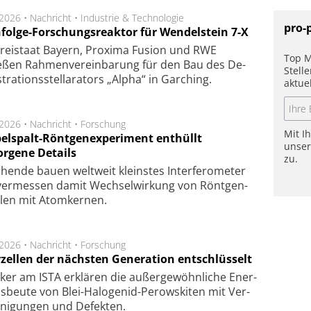
.2026 •
Nachricht
•
Industrie & Technologie
pro-
folge-Forschungsreaktor für Wendelstein 7-X
Frei­staat Bay­ern, Pro­xi­ma Fu­sion und RWE
Top M
eßen Rah­men­ver­ein­ba­rung für den Bau des De­
Stell
ra­tions­stel­la­ra­tors „Alpha“ in Gar­ching.
aktue
.2026 •
Nachricht
•
Forschung
Mit I
elspalt-Röntgenexperiment enthüllt
unse
orgene Details
zu.
hen­de bau­en welt­weit kleins­tes In­ter­fe­ro­me­ter
er­mes­sen da­mit Wech­sel­wir­kung von Rönt­gen­
­len mit Atom­ker­nen.
.2026 •
Nachricht
•
Forschung
rzellen der nächsten Generation entschlüsselt
ker am ISTA er­klä­ren die außer­ge­wöhn­li­che Ener­
us­beu­te von Blei-Halo­ge­nid-Perows­ki­ten mit Ver­
­ni­gung­en und De­fek­ten.