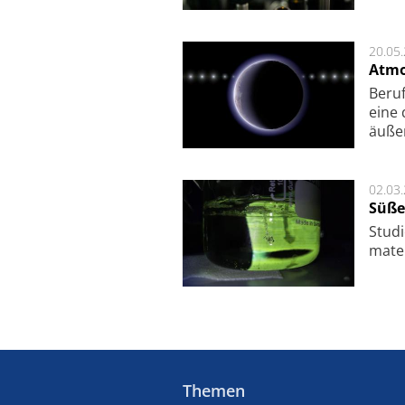
20.05
Atmo
Beruf
eine 
äu­ße
02.03
Süße
Studi
ma­te
Themen