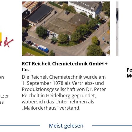
 GmbH
SmarAct GmbH
RCT Reichelt Chemietechnik GmbH +
Co.
uper-
Elektronenmikroskopie auf
Fem
hanismus
kleinstem Raum
Mu
Die Reichelt Chemietechnik wurde am
en
1. September 1978 als Vertriebs- und
Produktionsgesellschaft von Dr. Peter
Reichelt in Heidelberg gegründet,
tzer
wobei sich das Unternehmen als
es
„Mailorderhaus“ verstand.
Meist gelesen