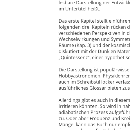
lesbare Darstellung der Entwick
im Untertitel heißt.
Das erste Kapitel stellt einführ
folgenden drei Kapiteln rücken 
verschiedenen Perspektiven in d
Wechselwirkungen und Symmetri
Räume (Kap. 3) und der kosmisch
diskutiert mit der Dunklen Mate
„Quintessenz“, einer hypothetisc
Die Darstellung ist populärwisse
Hobbyastronomen, Physiklehrer u
auch im Schreibstil locker verfa
ausführliches Glossar bieten zu
Allerdings gibt es auch in diese
irritieren könnten. So wird in n
adiabatischen Prozess aufgeführ
zu. Oder aber Frequenz und Krei
Mängel kann das Buch nur empfohl