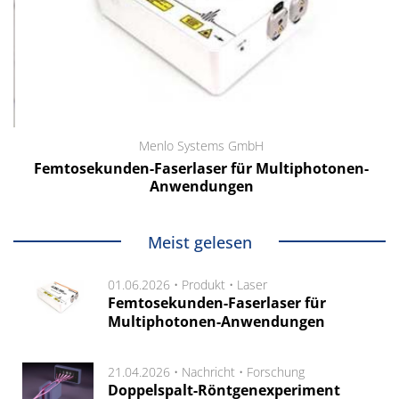
Menlo Systems GmbH
Femtosekunden-Faserlaser für Multiphotonen-
Anwendungen
Meist gelesen
01.06.2026 •
Produkt
•
Laser
Femtosekunden-Faserlaser für
Multiphotonen-Anwendungen
21.04.2026 •
Nachricht
•
Forschung
Doppelspalt-Röntgenexperiment