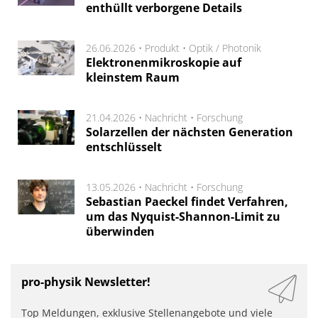
enthüllt verborgene Details
26.06.2026 •
Produkt
•
Optik / Photonik
Elektronenmikroskopie auf
kleinstem Raum
21.04.2026 •
Nachricht
•
Forschung
Solarzellen der nächsten Generation
entschlüsselt
13.05.2026 •
Nachricht
•
Forschung
Sebastian Paeckel findet Verfahren,
um das Nyquist-Shannon-Limit zu
überwinden
pro-physik Newsletter!
Top Meldungen, exklusive Stellenangebote und viele