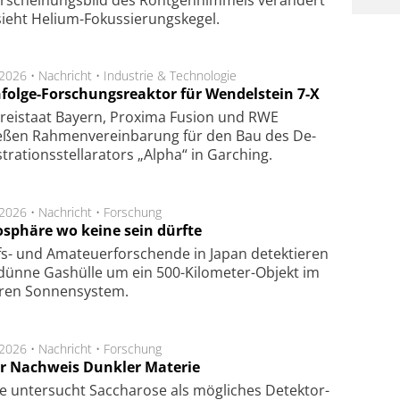
ieht Helium-Fokus­sie­rungs­ke­gel.
.2026 •
Nachricht
•
Industrie & Technologie
folge-Forschungsreaktor für Wendelstein 7-X
Frei­staat Bay­ern, Pro­xi­ma Fu­sion und RWE
eßen Rah­men­ver­ein­ba­rung für den Bau des De­
ra­tions­stel­la­ra­tors „Alpha“ in Gar­ching.
.2026 •
Nachricht
•
Forschung
sphäre wo keine sein dürfte
s- und Ama­teuer­for­schen­de in Japan de­tek­tie­ren
dün­ne Gas­hül­le um ein 500-Kilo­meter-Objekt im
­ren Son­nen­sys­tem.
.2026 •
Nachricht
•
Forschung
r Nachweis Dunkler Materie
e unter­sucht Saccha­ro­se als mög­li­ches De­tek­tor­