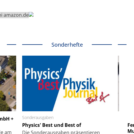
bei amazon.de
Sonderhefte
 GmbH
Sonderausgaben
SmarAct GmbH
GmbH +
uper-
Physics' Best und Best of
Elektronenmikroskopie auf
Fem
hanismus
kleinstem Raum
Mu
de am
Die Sonder­ausgaben präsentieren