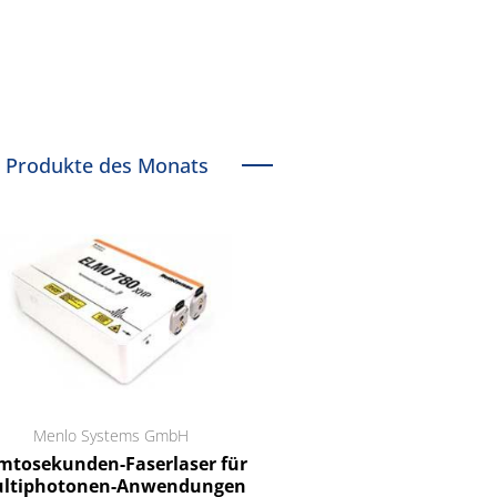
Produkte des Monats
Menlo Systems GmbH
RCT Reichelt Chemietechnik
tosekunden-Faserlaser für
Ein Unternehmen für I
ltiphotonen-Anwendungen