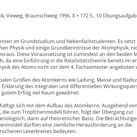
, Vieweg, Braunschweig 1996. X + 172 S., 10 Übungsaufgab
denten im Grundstudium und Nebenfachstudenten. Es setzt 
hen Physik und einige Grundkenntnisse der Atomphysik, ni
 voraus. Diese Voraussetzung ist zumindest an den beiden
, da eine Einführung in die Relativitätstheorie bereits im e
hysik des Atoms nicht vor dem 4. Fachsemester angeboten 
lobalen Größen des Atomkerns wie Ladung, Masse und Radiu
Erklärung des integralen und differentiellen Wirkungsquer
 gutem Erfolg viel Raum gewidmet.
chäftigt sich mit dem Aufbau des Atomkerns. Ausgehend vo
, die zum Tröpfchenmodell führen, folgt der Übergang zur
enologisch, dann auf theoretischer Basis. Die Betrachtung
alenmodell dürften eine ziemliche Herausforderung an die
prochenen Leserkreises bedeuten.