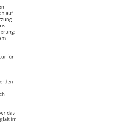
en
ch auf
etzung
nos
derung:
dem
tur für
werden
uch
ber das
gfalt im