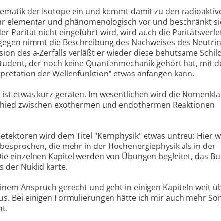
tematik der Isotope ein und kommt damit zu den radioaktiv
sehr elementar und phänomenologisch vor und beschränkt si
er Parität nicht eingeführt wird, wird auch die Paritätsverl
Dagegen nimmt die Beschreibung des Nachweises des Neutri
sion des a-Zerfalls verläßt er wieder diese behutsame Schil
Student, der noch keine Quantenmechanik gehört hat, mit 
erpretation der Wellenfunktion" etwas anfangen kann.
 ist etwas kurz geraten. Im wesentlichen wird die Nomenkla
chied zwischen exothermen und endothermen Reaktionen
detektoren wird dem Titel "Kernphysik" etwas untreu: Hier 
 besprochen, die mehr in der Hochenergiephysik als in der
ie einzelnen Kapitel werden von Übungen begleitet, das B
s der Nuklid karte.
inem Anspruch gerecht und geht in einigen Kapiteln weit ü
. Bei einigen Formulierungen hätte ich mir auch mehr Sor
t.