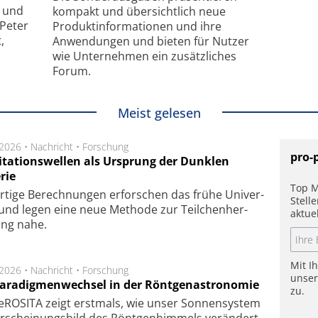
- und
kompakt und übersichtlich neue
 Peter
Produkt­informationen und ihre
,
Anwendungen und bieten für Nutzer
wie Unternehmen ein zusätzliches
Forum.
Meist gelesen
.2026 •
Nachricht
•
Forschung
pro-
itationswellen als Ursprung der Dunklen
rie
Top M
rtige Be­rech­nung­en er­for­schen das frü­he Uni­ver­
Stell
nd legen eine neue Me­tho­de zur Teil­chen­her­
aktue
lung nahe.
Mit I
.2026 •
Nachricht
•
Forschung
unse
Paradigmenwechsel in der Röntgenastronomie
zu.
ROSITA zeigt erst­mals, wie unser Son­nen­sys­tem
r­schei­nungs­bild des Rönt­gen­him­mels ver­än­dert