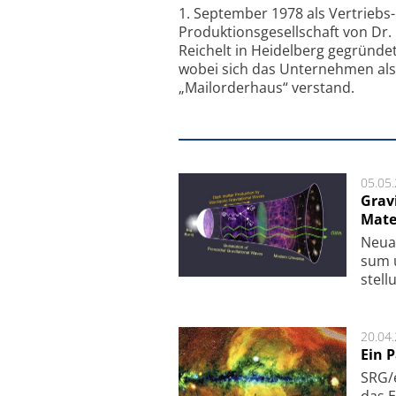
1. September 1978 als Vertriebs
Produktionsgesellschaft von Dr.
Reichelt in Heidelberg gegründet
wobei sich das Unternehmen als
„Mailorderhaus“ verstand.
05.05
Grav
Mate
Neu­a
sum u
stel­
20.04
Ein 
SRG/e
das E