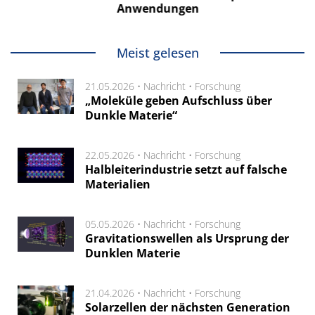
Anwendungen
Meist gelesen
21.05.2026 •
Nachricht
•
Forschung
„Moleküle geben Aufschluss über
Dunkle Materie“
22.05.2026 •
Nachricht
•
Forschung
Halbleiterindustrie setzt auf falsche
Materialien
05.05.2026 •
Nachricht
•
Forschung
Gravitationswellen als Ursprung der
Dunklen Materie
21.04.2026 •
Nachricht
•
Forschung
Solarzellen der nächsten Generation