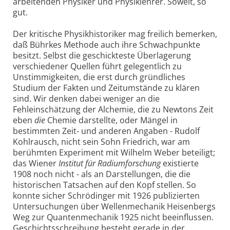
arbeitenden Physiker und Physiklehrer. Soweit, so
gut.
Der kritische Physikhistoriker mag freilich bemerken,
daß Bührkes Methode auch ihre Schwachpunkte
besitzt. Selbst die geschickteste Überlagerung
verschiedener Quellen führt gelegentlich zu
Unstimmigkeiten, die erst durch gründliches
Studium der Fakten und Zeitumstände zu klären
sind. Wir denken dabei weniger an die
Fehleinschätzung der Alchemie, die zu Newtons Zeit
eben
die
Chemie darstellte, oder Mängel in
bestimmten Zeit- und anderen Angaben - Rudolf
Kohlrausch, nicht sein Sohn Friedrich, war am
berühmten Experiment mit Wilhelm Weber beteiligt;
das Wiener
Institut für Radiumforschung
existierte
1908 noch nicht - als an Darstellungen, die die
historischen Tatsachen auf den Kopf stellen. So
konnte sicher Schrödinger mit 1926 publizierten
Untersuchungen über Wellenmechanik Heisenbergs
Weg zur Quantenmechanik 1925 nicht beeinflussen.
Geschichtsschreibung besteht gerade in der