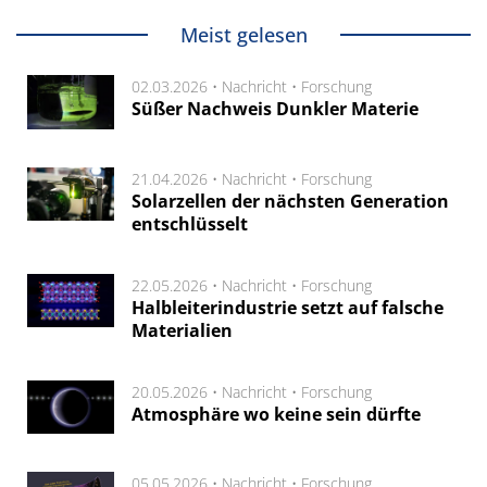
Meist gelesen
02.03.2026 •
Nachricht
•
Forschung
Süßer Nachweis Dunkler Materie
21.04.2026 •
Nachricht
•
Forschung
Solarzellen der nächsten Generation
entschlüsselt
22.05.2026 •
Nachricht
•
Forschung
Halbleiterindustrie setzt auf falsche
Materialien
20.05.2026 •
Nachricht
•
Forschung
Atmosphäre wo keine sein dürfte
05.05.2026 •
Nachricht
•
Forschung