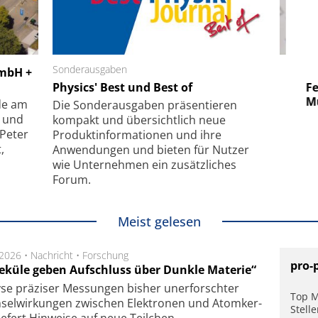
 GmbH
Sonderausgaben
SmarAct GmbH
GmbH +
uper-
Physics' Best und Best of
Elektronenmikroskopie auf
Fem
hanismus
kleinstem Raum
Mu
de am
Die Sonder­ausgaben präsentieren
- und
kompakt und übersichtlich neue
 Peter
Produkt­informationen und ihre
,
Anwendungen und bieten für Nutzer
wie Unternehmen ein zusätzliches
Forum.
Meist gelesen
.2026 •
Nachricht
•
Forschung
pro-
eküle geben Aufschluss über Dunkle Materie“
se prä­zi­ser Mes­sung­en bis­her un­er­for­schter
Top M
sel­wir­kung­en zwi­schen Elek­tro­nen und Atom­ker­
Stell