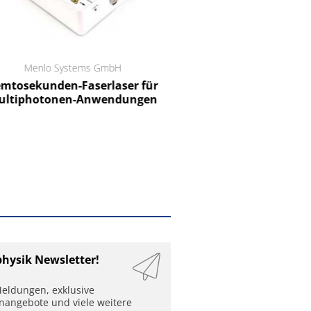
Menlo Systems GmbH
RCT Reichelt Chemietechnik
tosekunden-Faserlaser für
Ein Unternehmen für I
ltiphotonen-Anwendungen
physik Newsletter!
eldungen, exklusive
enangebote und viele weitere