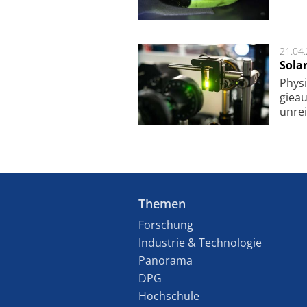
21.04
Sola
Physi
gie­a
unrei
Themen
Forschung
Industrie & Technologie
Panorama
DPG
Hochschule