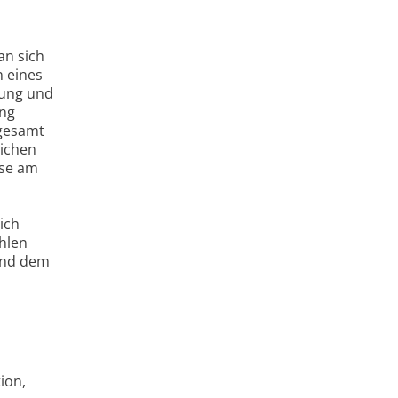
an sich
n eines
tung und
ung
sgesamt
lichen
ise am
ich
hlen
und dem
ion,