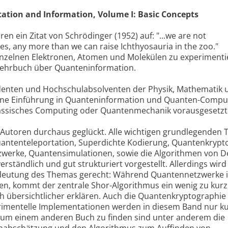
tion and Information, Volume I: Basic Concepts
ren ein Zitat von Schrödinger (1952) auf: "...we are not
les, any more than we can raise Ichthyosauria in the zoo."
einzelnen Elektronen, Atomen und Molekülen zu experimenti
n Lehrbuch über Quanteninformation.
denten und Hochschulabsolventen der Physik, Mathematik 
 eine Einführung in Quanteninformation und Quanten-Comput
lassisches Computing oder Quantenmechanik vorausgesetzt
 Autoren durchaus geglückt. Alle wichtigen grundlegenden
antenteleportation, Superdichte Kodierung, Quantenkrypt
werke, Quantensimulationen, sowie die Algorithmen von D
rständlich und gut strukturiert vorgestellt. Allerdings wird
deutung des Themas gerecht: Während Quantennetzwerke in
den, kommt der zentrale Shor-Algorithmus ein wenig zu kurz
ch übersichtlicher erklären. Auch die Quantenkryptographie
erimentelle Implementationen werden in diesem Band nur k
aum einem anderen Buch zu finden sind unter anderem die