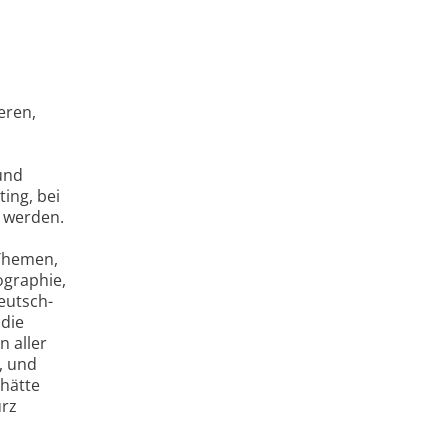
eren,
und
ing, bei
 werden.
 Themen,
ographie,
eutsch-
 die
 aller
, und
 hätte
urz