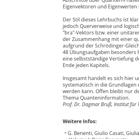
Abschnitte über Quanten-Phase
Eigenvektoren und Eigenwerten 
Der Stil dieses Lehrbuchs ist k
jedoch Querverweise und logisc
"bra"-Vektors bzw. einer unitär
der Zusammenhang mit einer qu
aufgrund der Schrödinger-Gleich
48 Übungsaufgaben besonders he
eine selbstständige Vertiefung de
Ende jeden Kapitels.
Insgesamt handelt es sich hier 
systematisch in die Grundlagen
werden kann. Offen bleibt nur
Thema Quanteninformation.
Prof. Dr. Dagmar Bruß, Institut für 
Weitere Infos:
G. Benenti, Giulio Casati, Giu