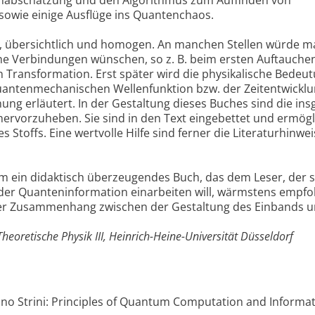
nabschätzung und den Algorithmus zum Auffinden von
sowie einige Ausflüge ins Quantenchaos.
lar, übersichtlich und homogen. An manchen Stellen würde m
he Verbindungen wünschen, so z. B. beim ersten Auftauche
en Transformation. Erst später wird die physikalische Bedeu
antenmechanischen Wellenfunktion bzw. der Zeitentwickl
ung erläutert. In der Gestaltung dieses Buches sind die in
rvorzuheben. Sie sind in den Text eingebettet und ermög
s Stoffs. Eine wertvolle Hilfe sind ferner die Literaturhinwe
um ein didaktisch überzeugendes Buch, das dem Leser, der s
 der Quanteninformation einarbeiten will, wärmstens empfo
 der Zusammenhang zwischen der Gestaltung des Einbands 
Theoretische Physik III, Heinrich-Heine-Universität Düsseldorf
liano Strini: Principles of Quantum Computation and Informat