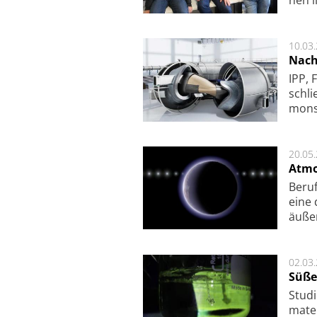
nen l
10.03
Nach
IPP, 
schli
mon­st
20.05
Atmo
Beruf
eine 
äu­ße
02.03
Süße
Studi
ma­te