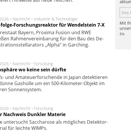
ie­fert Hin­wei­se auf neue Teil­chen.
aktue
.2026 •
Nachricht
•
Industrie & Technologie
Mit I
folge-Forschungsreaktor für Wendelstein 7-X
unse
Frei­staat Bay­ern, Pro­xi­ma Fu­sion und RWE
zu.
eßen Rah­men­ver­ein­ba­rung für den Bau des De­
ra­tions­stel­la­ra­tors „Alpha“ in Gar­ching.
.2026 •
Nachricht
•
Forschung
sphäre wo keine sein dürfte
s- und Ama­teuer­for­schen­de in Japan de­tek­tie­ren
dün­ne Gas­hül­le um ein 500-Kilo­meter-Objekt im
­ren Son­nen­sys­tem.
.2026 •
Nachricht
•
Forschung
r Nachweis Dunkler Materie
e unter­sucht Saccha­ro­se als mög­li­ches De­tek­tor­
­rial für leich­te WIMPs.