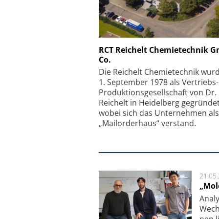
Schäfter + Kirchhoff
RCT Reichelt Chemietechnik 
Co.
Faserkoppler mit S
Feinfokussierungsmec
Die Reichelt Chemietechnik wur
1. September 1978 als Vertriebs
Produktionsgesellschaft von Dr.
Reichelt in Heidelberg gegründet
wobei sich das Unternehmen als
„Mailorderhaus“ verstand.
21.05
„Mol
Analy
Wech­