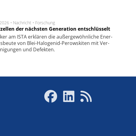
.2026 •
Nachricht
•
Forschung
rzellen der nächsten Generation entschlüsselt
ker am ISTA er­klä­ren die außer­ge­wöhn­li­che Ener­
us­beu­te von Blei-Halo­ge­nid-Perows­ki­ten mit Ver­
­ni­gung­en und De­fek­ten.