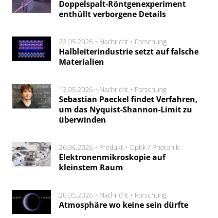
Doppelspalt-Röntgenexperiment
enthüllt verborgene Details
22.05.2026 •
Nachricht
•
Forschung
Halbleiterindustrie setzt auf falsche
Materialien
13.05.2026 •
Nachricht
•
Forschung
Sebastian Paeckel findet Verfahren,
um das Nyquist-Shannon-Limit zu
überwinden
26.06.2026 •
Produkt
•
Optik / Photonik
Elektronenmikroskopie auf
kleinstem Raum
20.05.2026 •
Nachricht
•
Forschung
Atmosphäre wo keine sein dürfte