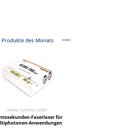
Produkte des Monats
Menlo Systems GmbH
RCT Reichelt Chemietechnik
tosekunden-Faserlaser für
Ein Unternehmen für I
ltiphotonen-Anwendungen