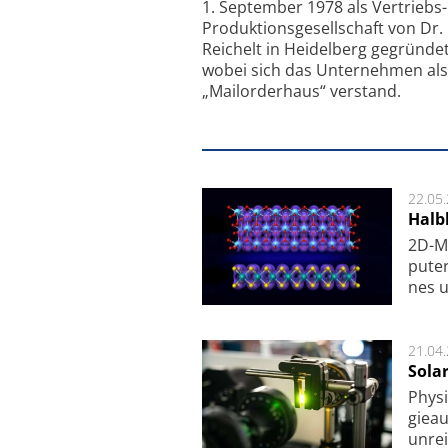
1. September 1978 als Vertriebs
Produktionsgesellschaft von Dr.
Reichelt in Heidelberg gegründet
wobei sich das Unternehmen als
„Mailorderhaus“ verstand.
22.05
Halbl
2D-Ma
pu­te
nes u
21.04
Sola
Physi
gie­a
unrei