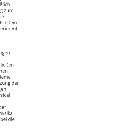
ßlich
ng zum
ie
Einstein
periment.
ungen
fließen
chen
bleme
tzung der
gen
sical
der
hysika
bei die