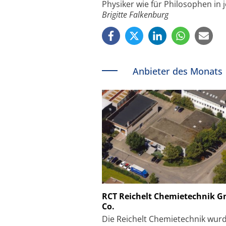
Physiker wie für Philosophen in 
Brigitte Falkenburg
Anbieter des Monats
Schäfter + Kirchhoff
RCT Reichelt Chemietechnik 
Co.
Faserkoppler mit S
Feinfokussierungsmec
Die Reichelt Chemietechnik wur