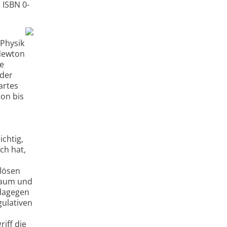
 ISBN 0-
 Physik
 Newton
te
 der
artes
on bis
ichtig,
ch hat,
 lösen
 Raum und
 dagegen
gulativen
iff die