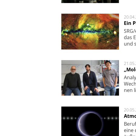
20.04
Ein 
SRG/e
das E
und s
21.05
„Mol
Analy
Wech­
nen l
20.05
Atmo
Beruf
eine 