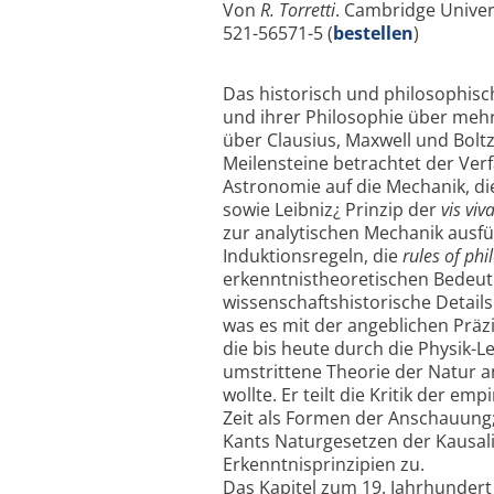
Von
R. Torretti
. Cambridge Univers
521-56571-5 (
bestellen
)
Das historisch und philosophisc
und ihrer Philosophie über mehr
über Clausius, Maxwell und Bolt
Meilensteine betrachtet der Ve
Astronomie auf die Mechanik, di
sowie Leibniz¿ Prinzip der
vis viv
zur analytischen Mechanik ausf
Induktionsregeln, die
rules of ph
erkenntnistheoretischen Bedeutu
wissenschaftshistorische Details 
was es mit der angeblichen Präz
die bis heute durch die Physik-L
umstrittene Theorie der Natur 
wollte. Er teilt die Kritik der 
Zeit als Formen der Anschauung;
Kants Naturgesetzen der Kausali
Erkenntnisprinzipien zu.
Das Kapitel zum 19. Jahrhundert