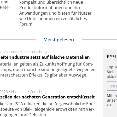
- und
kompakt und übersichtlich neue
 Peter
Produkt­informationen und ihre
,
Anwendungen und bieten für Nutzer
wie Unternehmen ein zusätzliches
Forum.
Meist gelesen
.2026 •
Nachricht
•
Forschung
pro-
eiterindustrie setzt auf falsche Materialien
te­ri­a­li­en gel­ten als Zu­kunfts­hoff­nung für Com­
Top M
r­chips, doch man­che sind un­ge­eig­net – we­gen ei­
Stell
n­ter­schätz­ten Ef­fekts. Es gibt aber Aus­we­ge.
aktue
.2026 •
Nachricht
•
Forschung
Mit I
rzellen der nächsten Generation entschlüsselt
unse
ker am ISTA er­klä­ren die außer­ge­wöhn­li­che Ener­
zu.
us­beu­te von Blei-Halo­ge­nid-Perows­ki­ten mit Ver­
­ni­gung­en und De­fek­ten.