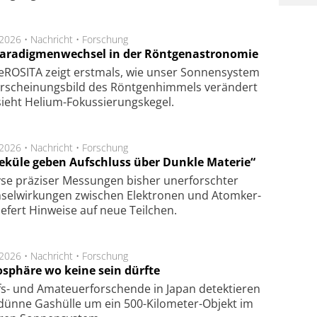
.2026 •
Nachricht
•
Forschung
Paradigmenwechsel in der Röntgenastronomie
ROSITA zeigt erst­mals, wie unser Son­nen­sys­tem
r­schei­nungs­bild des Rönt­gen­him­mels ver­än­dert
ieht Helium-Fokus­sie­rungs­ke­gel.
.2026 •
Nachricht
•
Forschung
eküle geben Aufschluss über Dunkle Materie“
se prä­zi­ser Mes­sung­en bis­her un­er­for­schter
sel­wir­kung­en zwi­schen Elek­tro­nen und Atom­ker­
ie­fert Hin­wei­se auf neue Teil­chen.
.2026 •
Nachricht
•
Forschung
sphäre wo keine sein dürfte
s- und Ama­teuer­for­schen­de in Japan de­tek­tie­ren
dün­ne Gas­hül­le um ein 500-Kilo­meter-Objekt im