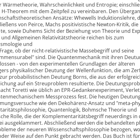
Wärmetheorie, Wahrscheinlichkeit und Entropie; einschlie
s H-Theorem mit dem Zeitpfeil zu vereinbaren. Den Überga
enschaftstheoretischen Ansätze: Whewells Induktionslehre, d
ießens von Peirce, Machs positivistische Newton-Kritik, die 
 te, sowie Duhems Sicht der Beziehung von Theorie und Ex
 und Allgemeinen Relativitätstheorie reichen bis zum
osmologie und
rage, ob der nicht-relativistische Massebegriff und seine
nkommensurabel" sind. Die Quantenmechanik mit ihren Deut
lossen - von den experimentellen Grundlagen der älteren
ers physikalischer Deutung der Wellenfunktion, die am Zer
zur probabilistischen Deutung Borns, die aus der erfolgrei
chung auf ein Streuproblem resultierte. Die Deutungspro
acht Toretti wie üblich an EPR-Gedankenexperiment, Verle
ntenmechanischem Messprozess fest. Die heutigen Deutun
Zähmungsversuche wie den Dekohärenz-Ansatz und "meta-phy
aritätsphilosophie, Quantenlogik, Bohmsche Theorie und
ische Rolle, die der Komplementaritätsbegriff neuerdings in 
rbei ausgeklammert. Abschließend werden die behandelten p
robleme der neueren Wissenschaftsphilosophie bezogen, wo
der Weise auf den Punkt gebracht werden. Das Buch ist für