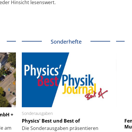
jeder Hinsicht lesenswert.
Sonderhefte
 GmbH
Sonderausgaben
SmarAct GmbH
GmbH +
uper-
Physics' Best und Best of
Elektronenmikroskopie auf
Fem
hanismus
kleinstem Raum
Mu
de am
Die Sonder­ausgaben präsentieren