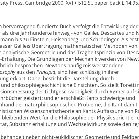
ity Press, Cambridge 2000. XVI + 512 S., paper back,£ 14.95.
h hervorragend fundierte Buch verfolgt die Entwicklung der
 als drei Jahrhunderte hinweg - von Galilei, Descartes und
zmann bis zu Einstein, Heisenberg und Schrödinger. Als ers
rfasser Galileis Übertragung mathematischer Methoden von
e analytische Geometrie und das Trägheitsprinzip von Desc
a
-Erhaltung. Die Grundlagen der Mechanik werden von Newt
ührlich besprochen. Newtons häufig missverstandene
ilosophy
aus den
Principia
, sind hier schlüssig in ihrer
ng erklärt. Dabei besticht die Darstellung durch
und philosophiegeschichtliche Einsichten. So stellt Toretti r
isionsmessung der Lichtgeschwindigkeit durch Rømer auf si
ehrbücher geistert; und er erschließt Kants schwierige und
anhand der naturphilosophischen Probleme, die Kant damit
empiristischen Wissenschaftstheorie an Kants Auffassung von
 bleibenden Wert für die Philosophie der Physik spricht er
tät, Substanz erhal tung und Wechselwirkung sowie den re
 behandelt neben nicht-euklidischer Geometrie und Feldbegr