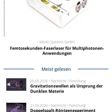
Menlo Systems GmbH
Femtosekunden-Faserlaser für Multiphotonen-
Anwendungen
Meist gelesen
05.05.2026 •
Nachricht
•
Forschung
Gravitationswellen als Ursprung der
Dunklen Materie
21.04.2026 •
Nachricht
•
Forschung
Doppelspalt-Röntgenexperiment