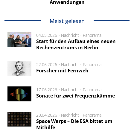
Anwendungen
Meist gelesen
04.05.2026 •
Nachricht
•
Panorama
Start für den Aufbau eines neuen
Rechenzentrums in Berlin
22.06.2026 •
Nachricht
•
Panorama
Forscher mit Fernweh
17.06.2026 •
Nachricht
•
Panorama
Sonate für zwei Frequenzkämme
23.04.2026 •
Nachricht
•
Panorama
Space Warps – Die ESA bittet um
Mithilfe