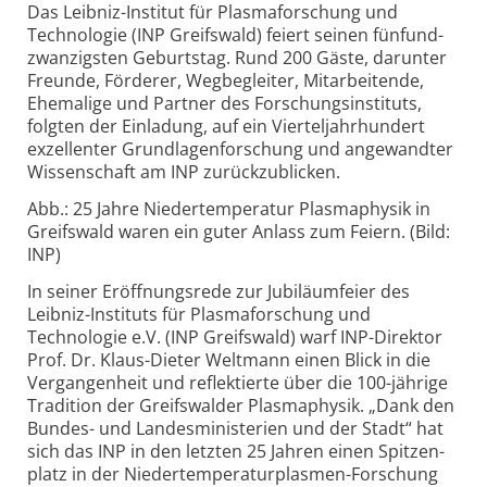
Das Leibniz-Institut für Plasmaforschung und
Technologie (INP Greifswald) feiert seinen fünf­und­
zwanzigsten Geburts­tag. Rund 200 Gäste, darunter
Freunde, Förderer, Weg­begleiter, Mit­arbeitende,
Ehemalige und Partner des Forschungs­instituts,
folgten der Ein­ladung, auf ein Viertel­jahrhundert
exzellenter Grund­lagen­forschung und angewandter
Wissen­schaft am INP zurück­zublicken.
Abb.: 25 Jahre Niedertemperatur Plasmaphysik in
Greifswald waren ein guter Anlass zum Feiern. (Bild:
INP)
In seiner Eröffnungsrede zur Jubiläumfeier des
Leibniz-Instituts für Plasma­forschung und
Technologie e.V. (INP Greifswald) warf INP-Direktor
Prof. Dr. Klaus-Dieter Weltmann einen Blick in die
Vergangenheit und reflektierte über die 100-jährige
Tradition der Greifs­walder Plasma­physik. „Dank den
Bundes- und Landes­ministerien und der Stadt“ hat
sich das INP in den letzten 25 Jahren einen Spitzen­
platz in der Nieder­temperatur­plasmen-Forschung