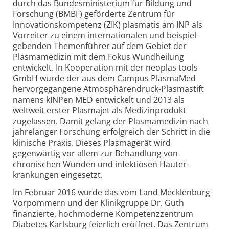
durch das Bundesministerium für Bildung und
Forschung (BMBF) geförderte Zentrum für
Innovations­kompetenz (ZIK) plasmatis am INP als
Vorreiter zu einem inter­natio­nalen und beispiel­
gebenden Themen­führer auf dem Gebiet der
Plasma­medizin mit dem Fokus Wund­heilung
entwickelt. In Koope­ration mit der neoplas tools
GmbH wurde der aus dem Campus PlasmaMed
hervor­gegangene Atmo­sphären­druck-Plasmastift
namens kINPen MED ent­wickelt und 2013 als
weltweit erster Plasmajet als Medizin­produkt
zugelassen. Damit gelang der Plasma­medizin nach
jahre­langer For­schung erfolg­reich der Schritt in die
klinische Praxis. Dieses Plasma­gerät wird
gegenwärtig vor allem zur Be­handlung von
chronischen Wunden und infek­tiösen Haut­er­
krankungen eingesetzt.
Im Februar 2016 wurde das vom Land Mecklenburg-
Vorpommern und der Klinik­gruppe Dr. Guth
finanzierte, hochmoderne Kompetenz­zentrum
Diabetes Karlsburg feierlich eröffnet. Das Zentrum