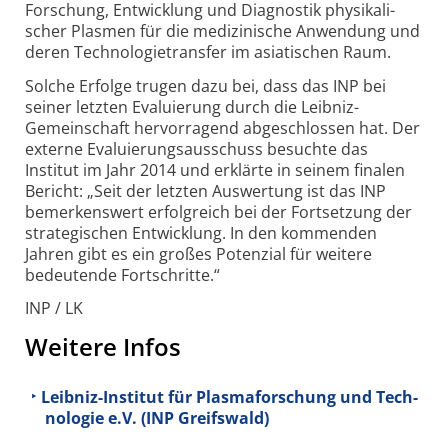
Forschung, Entwicklung und Diagnostik physi­kali­
scher Plasmen für die medi­zinische Anwen­dung und
deren Tech­nologie­trans­fer im asiatischen Raum.
Solche Erfolge trugen dazu bei, dass das INP bei
seiner letzten Evaluierung durch die Leibniz-
Gemeinschaft hervorragend abgeschlossen hat. Der
externe Eva­luierungs­aus­schuss besuchte das
Institut im Jahr 2014 und erklärte in seinem finalen
Bericht: „Seit der letzten Aus­wertung ist das INP
bemerkens­wert erfolg­reich bei der Fort­setzung der
strate­gischen Entwicklung. In den kommenden
Jahren gibt es ein großes Potenzial für weitere
bedeutende Fort­schritte.“
INP / LK
Weitere Infos
Leib­niz-In­sti­tut für Plas­ma­for­schung und Tech­
no­lo­gie e.V. (INP Greifswald)