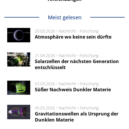
Meist gelesen
20.05.2026 •
Nachricht
•
Forschung
Atmosphäre wo keine sein dürfte
21.04.2026 •
Nachricht
•
Forschung
Solarzellen der nächsten Generation
entschlüsselt
02.03.2026 •
Nachricht
•
Forschung
Süßer Nachweis Dunkler Materie
05.05.2026 •
Nachricht
•
Forschung
Gravitationswellen als Ursprung der
Dunklen Materie