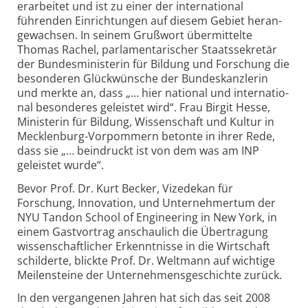
erarbeitet und ist zu einer der inter­national
führenden Ein­richtungen auf diesem Gebiet heran­
gewachsen. In seinem Gruß­wort übermittelte
Thomas Rachel, parla­mentarischer Staats­sekretär
der Bundes­ministerin für Bildung und Forschung die
besonderen Glück­wünsche der Bundes­kanzlerin
und merkte an, dass „… hier national und inter­natio­
nal besonderes geleistet wird“. Frau Birgit Hesse,
Ministerin für Bildung, Wissenschaft und Kultur in
Mecklenburg-Vorpommern betonte in ihrer Rede,
dass sie „… beindruckt ist von dem was am INP
geleistet wurde“.
Bevor Prof. Dr. Kurt Becker, Vizedekan für
Forschung, Innovation, und Unter­nehmer­tum der
NYU Tandon School of Engineering in New York, in
einem Gastvortrag anschaulich die Übertragung
wissen­schaft­licher Erkennt­nisse in die Wirtschaft
schilderte, blickte Prof. Dr. Weltmann auf wichtige
Meilensteine der Unter­nehmens­geschichte zurück.
In den vergangenen Jahren hat sich das seit 2008