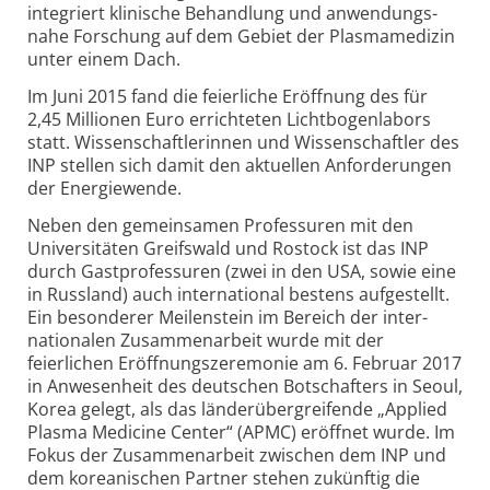
integriert klinische Be­hand­lung und anwendungs­
nahe For­schung auf dem Gebiet der Plasma­medizin
unter einem Dach.
Im Juni 2015 fand die feierliche Eröffnung des für
2,45 Millionen Euro errichteten Licht­bogen­labors
statt. Wissen­schaftle­rinnen und Wissen­schaftler des
INP stellen sich damit den aktuellen An­forde­rungen
der Energie­wende.
Neben den gemeinsamen Professuren mit den
Universitäten Greifswald und Rostock ist das INP
durch Gast­profes­suren (zwei in den USA, sowie eine
in Russland) auch inter­nati­onal bestens aufgestellt.
Ein besonderer Meilen­stein im Bereich der inter­
natio­nalen Zu­sammen­arbeit wurde mit der
feierlichen Er­öff­nungs­zere­monie am 6. Februar 2017
in Anwesenheit des deutschen Botschafters in Seoul,
Korea gelegt, als das länder­über­greifende „Applied
Plasma Medicine Center“ (APMC) eröffnet wurde. Im
Fokus der Zusammenarbeit zwischen dem INP und
dem kore­anischen Partner stehen zukünftig die