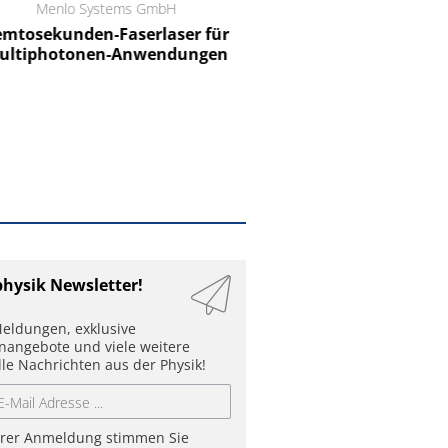
Menlo Systems GmbH
RCT Reichelt Chemietechnik
tosekunden-Faserlaser für
Ein Unternehmen für I
ltiphotonen-Anwendungen
physik Newsletter!
eldungen, exklusive
enangebote und viele weitere
lle Nachrichten aus der Physik!
hrer Anmeldung stimmen Sie