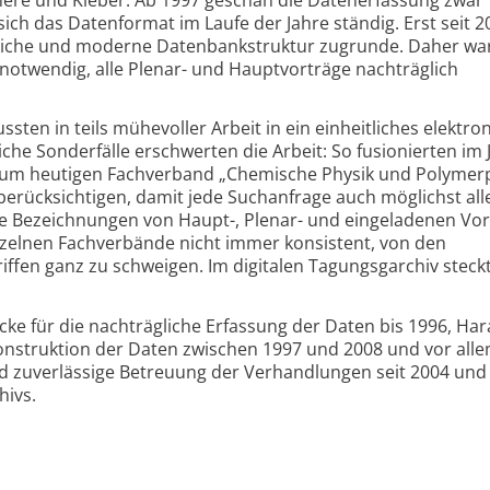
sich das Datenformat im Laufe der Jahre ständig. Erst seit 20
liche und moderne Datenbankstruktur zugrunde. Daher war
 notwendig, alle Plenar- und Hauptvorträge nachträglich
ten in teils mühevoller Arbeit in ein einheitliches elektro
he Sonderfälle erschwerten die Arbeit: So fusionierten im 
zum heutigen Fachverband „Chemische Physik und Polymerp
berücksichtigen, damit jede Suchanfrage auch möglichst all
die Bezeichnungen von Haupt-, Plenar- und eingeladenen Vo
nzelnen Fachverbände nicht immer konsistent, von den
ffen ganz zu schweigen. Im digitalen Tagungsgarchiv steckt
ke für die nachträgliche Erfassung der Daten bis 1996, Har
ekonstruktion der Daten zwischen 1997 und 2008 und vor all
d zuverlässige Betreuung der Verhandlungen seit 2004 und
hivs.