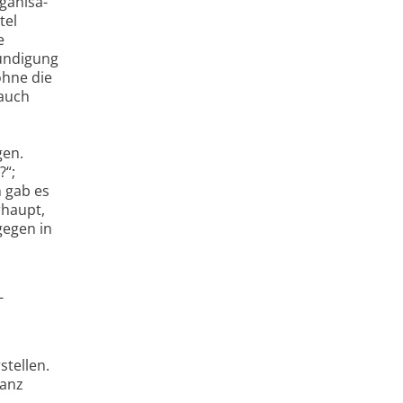
rganisa­
tel
e
kündigung
ohne die
 auch
gen.
?“;
n gab es
rhaupt,
gegen in
-
stellen.
ganz