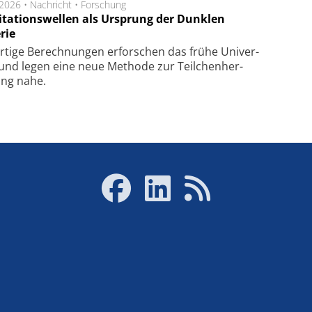
.2026 •
Nachricht
•
Forschung
itationswellen als Ursprung der Dunklen
rie
rtige Be­rech­nung­en er­for­schen das frü­he Uni­ver­
nd legen eine neue Me­tho­de zur Teil­chen­her­
lung nahe.