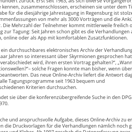
rhundert zurück. Erst seit 1963, als sich diverse Vorgängero
te kennen, zusammenschlossen, erscheinen sie unter dem Ti
e für die diesjährige Jahrestagung in Regens­burg ist stolz
sammen­fassungen von mehr als 3000 Vorträgen und die An
er. Die Mehrzahl der Teilnehmer kommt mittlerweile freilich 
 zur Tagung: Seit Jahren schon gibt es die Verhandlungen
, online oder als App mit komfortablen Zusatzfunktionen.
ar ein durchsuchbares elektronisches Archiv der Verhandlun
paar Jahren so interessant über Skyrmionen gesprochen hat
zt verabschiedet wird, ihren ersten Vortrag gehalten?“, „Wan
tionswellen?“– solche Fragen konnte man bisher, wenn übe
antworten. Das neue Online-Archiv liefert die Antwort da
zt alle Tagungsprogramme seit 1963 bequem und
schiedenen Kriterien durchsuchen.
indet sie über die konferenzübergreifende Suche in den DPG
970.
che und anspruchsvolle Aufgabe, dieses Online-Archiv zu er
den die Druckvorlagen für die Verhandlungen nämlich noch 
here und Kleber. Ab 1997 geschah die Datenerfassung zwar