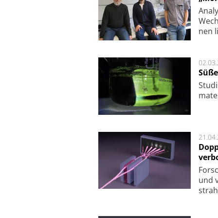
Analy
Wech­
nen l
02.03
Süße
Studi
ma­te
21.04
Dopp
verb
For­sc
und v
strah