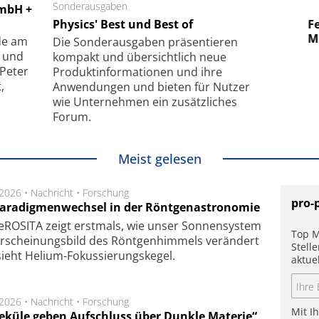
 GmbH
Sonderausgaben
SmarAct GmbH
GmbH +
uper-
Physics' Best und Best of
Elektronenmikroskopie auf
Fem
hanismus
kleinstem Raum
Mu
de am
Die Sonder­ausgaben präsentieren
- und
kompakt und übersichtlich neue
 Peter
Produkt­informationen und ihre
,
Anwendungen und bieten für Nutzer
wie Unternehmen ein zusätzliches
Forum.
Meist gelesen
.2026 •
Nachricht
•
Forschung
pro-
Paradigmenwechsel in der Röntgenastronomie
ROSITA zeigt erst­mals, wie unser Son­nen­sys­tem
Top M
r­schei­nungs­bild des Rönt­gen­him­mels ver­än­dert
Stell
ieht Helium-Fokus­sie­rungs­ke­gel.
aktue
.2026 •
Nachricht
•
Forschung
Mit I
eküle geben Aufschluss über Dunkle Materie“