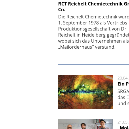
Schäfter + Kirchhoff
RCT Reichelt Chemietechnik 
Co.
Faserkoppler mit S
Feinfokussierungsmec
Die Reichelt Chemietechnik wur
1. September 1978 als Vertriebs
Produktionsgesellschaft von Dr.
Reichelt in Heidelberg gegründet
wobei sich das Unternehmen als
„Mailorderhaus“ verstand.
20.04
Ein 
SRG/e
das E
und s
21.05
„Mol