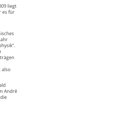
09 liegt
 es für
nisches
Jahr
hysik“.
e
rträgen
 also
ald
em André
 die