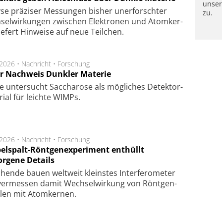
unse
se prä­zi­ser Mes­sung­en bis­her un­er­for­schter
zu.
sel­wir­kung­en zwi­schen Elek­tro­nen und Atom­ker­
ie­fert Hin­wei­se auf neue Teil­chen.
.2026 •
Nachricht
•
Forschung
r Nachweis Dunkler Materie
e unter­sucht Saccha­ro­se als mög­li­ches De­tek­tor­
­rial für leich­te WIMPs.
.2026 •
Nachricht
•
Forschung
elspalt-Röntgenexperiment enthüllt
orgene Details
hen­de bau­en welt­weit kleins­tes In­ter­fe­ro­me­ter
er­mes­sen da­mit Wech­sel­wir­kung von Rönt­gen­
­len mit Atom­ker­nen.