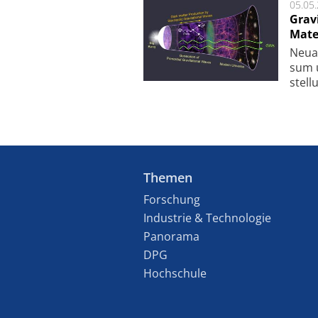
05.05
Grav
Mate
Neu­a
sum u
stel­
Themen
Forschung
Industrie & Technologie
Panorama
DPG
Hochschule