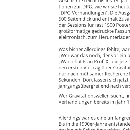
Geschichte reicht bis ins 19. Jah
tionen zur DPG, wie wir sie heu
„DPG-Verhandlungen“. Die Aus­gab
500 Seiten dick und enthält Zu
der Sessions für fast 1500 Pos­t
großformatige gedruckte Fassung
elektronisch, zum Herunterladen
Was bisher allerdings fehlte, w
„Wer war das noch, der vor ein 
„Wann hat Frau Prof. X., die jet
den ersten Vortrag über Gravita
nur nach mühsamer Recherche be
Sekunden: Dort lassen sich jet
jahrgangsübergreifend nach ver
Wer Gravitationswellen sucht, f
Verhandlungen bereits im Jahr 1
Allerdings war es eine umfangrei
Bis in die 1990er-Jahre entstan
analog mit Schreibmaschine, Sc