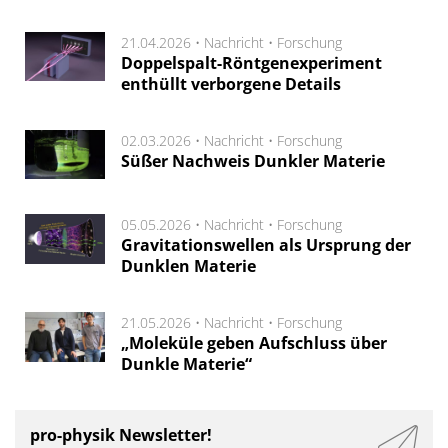
21.04.2026 •
Nachricht
•
Forschung
Doppelspalt-Röntgenexperiment
enthüllt verborgene Details
02.03.2026 •
Nachricht
•
Forschung
Süßer Nachweis Dunkler Materie
05.05.2026 •
Nachricht
•
Forschung
Gravitationswellen als Ursprung der
Dunklen Materie
21.05.2026 •
Nachricht
•
Forschung
„Moleküle geben Aufschluss über
Dunkle Materie“
pro-physik Newsletter!