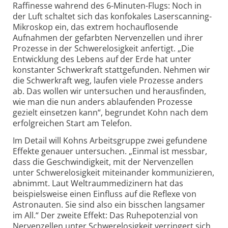
Raffinesse wahrend des 6-Minuten-Flugs: Noch in
der Luft schaltet sich das konfokales Laser­scanning-
Mikroskop ein, das extrem hochauflosende
Aufnahmen der gefarbten Nervenzellen und ihrer
Prozesse in der Schwere­losigkeit anfertigt. „Die
Entwicklung des Lebens auf der Erde hat unter
konstanter Schwerkraft stattgefunden. Nehmen wir
die Schwerkraft weg, laufen viele Prozesse anders
ab. Das wollen wir untersuchen und herausfinden,
wie man die nun anders ablaufenden Prozesse
gezielt einsetzen kann“, begrundet Kohn nach dem
erfolgreichen Start am Telefon.
Im Detail will Kohns Arbeitsgruppe zwei gefundene
Effekte genauer unter­suchen. „Einmal ist messbar,
dass die Geschwindigkeit, mit der Nervenzellen
unter Schwerelosigkeit mitein­ander kommunizieren,
abnimmt. Laut Weltraum­medizinern hat das
beispiels­weise einen Einfluss auf die Reflexe von
Astro­nauten. Sie sind also ein bisschen langsamer
im All.“ Der zweite Effekt: Das Ruhepotenzial von
Nervenzellen unter Schwerelosigkeit verringert sich.