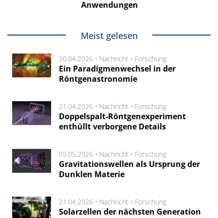
Anwendungen
Meist gelesen
20.04.2026 •
Nachricht
•
Forschung
Ein Paradigmenwechsel in der
Röntgenastronomie
21.04.2026 •
Nachricht
•
Forschung
Doppelspalt-Röntgenexperiment
enthüllt verborgene Details
05.05.2026 •
Nachricht
•
Forschung
Gravitationswellen als Ursprung der
Dunklen Materie
21.04.2026 •
Nachricht
•
Forschung
Solarzellen der nächsten Generation