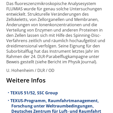
Das fluoreszenz­mikroskopische Analysesystem
FLUMIAS wurde für genau solche Untersuchungen
entwickelt. Strukturelle Verände­rungen des
Zellskeletts, von Zellorganellen und Membranen,
Änderungen von Ionen­konzentra­tionen und die
Verteilung von Enzymen und anderen Proteinen in
den Zellen lassen sich mit Hilfe des Spinning-Disc-
Verfahrens zeitlich und räumlich hochaufgelöst und
dreidimen­sional verfolgen. Seine Eignung für den
Suborbitalflug hat das Instrument letztes Jahr im
Rahmen der 24. DLR-Parabel­­flug­kampagne unter
Beweis gestellt (siehe Bericht im Physik Journal).
U. Hohenheim / DLR / OD
Weitere Infos
TEXUS 51/52, SSC Group
TEXUS-Programm, Raumfahrtmanagement,
Forschung unter Weltraumbedingungen,
Deutsches Zentrum für Luft- und Raumfahrt