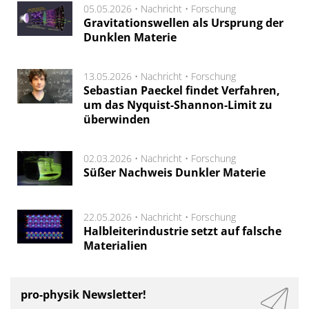
05.05.2026 •
Nachricht
•
Forschung
Gravitationswellen als Ursprung der
Dunklen Materie
13.05.2026 •
Nachricht
•
Forschung
Sebastian Paeckel findet Verfahren,
um das Nyquist-Shannon-Limit zu
überwinden
02.03.2026 •
Nachricht
•
Forschung
Süßer Nachweis Dunkler Materie
22.05.2026 •
Nachricht
•
Forschung
Halbleiterindustrie setzt auf falsche
Materialien
pro-physik Newsletter!