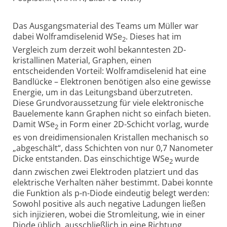
Das Ausgangsmaterial des Teams um Müller war
dabei Wolframdiselenid WSe
. Dieses hat im
2
Vergleich zum derzeit wohl bekanntesten 2D-
kristallinen Material, Graphen, einen
entscheidenden Vorteil: Wolframdiselenid hat eine
Bandlücke – Elektronen benötigen also eine gewisse
Energie, um in das Leitungsband überzutreten.
Diese Grundvoraussetzung für viele elektronische
Bauelemente kann Graphen nicht so einfach bieten.
Damit WSe
in Form einer 2D-Schicht vorlag, wurde
2
es von dreidimensionalen Kristallen mechanisch so
„abgeschält“, dass Schichten von nur 0,7 Nanometer
Dicke entstanden. Das einschichtige WSe
wurde
2
dann zwischen zwei Elektroden platziert und das
elektrische Verhalten näher bestimmt. Dabei konnte
die Funktion als p-n-Diode eindeutig belegt werden:
Sowohl positive als auch negative Ladungen ließen
sich injizieren, wobei die Stromleitung, wie in einer
Diode üblich, ausschließlich in eine Richtung