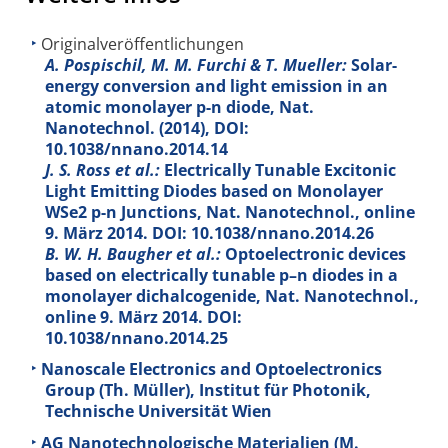
Originalveröffentlichungen
A. Pospischil, M. M. Furchi & T. Mueller:
Solar-
energy conversion and light emission in an
atomic monolayer p-n diode, Nat.
Nanotechnol. (2014), DOI:
10.1038/nnano.2014.14
J. S. Ross et al.:
Electrically Tunable Excitonic
Light Emitting Diodes based on Monolayer
WSe2 p-n Junctions, Nat. Nanotechnol., online
9. März 2014. DOI: 10.1038/nnano.2014.26
B. W. H. Baugher et al.:
Optoelectronic devices
based on electrically tunable p–n diodes in a
monolayer dichalcogenide, Nat. Nanotechnol.,
online 9. März 2014. DOI:
10.1038/nnano.2014.25
Nanoscale Electronics and Optoelectronics
Group (Th. Müller), Institut für Photonik,
Technische Universität Wien
AG Nanotechnologische Materialien (M.