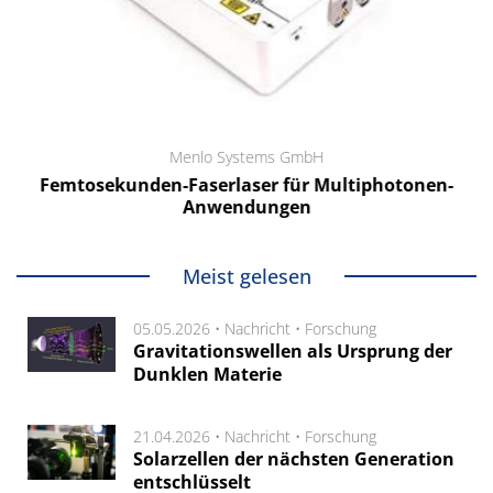
Menlo Systems GmbH
Femtosekunden-Faserlaser für Multiphotonen-
Anwendungen
Meist gelesen
05.05.2026 •
Nachricht
•
Forschung
Gravitationswellen als Ursprung der
Dunklen Materie
21.04.2026 •
Nachricht
•
Forschung
Solarzellen der nächsten Generation
entschlüsselt