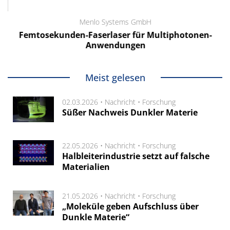
Menlo Systems GmbH
Femtosekunden-Faserlaser für Multiphotonen-
Anwendungen
Meist gelesen
02.03.2026 •
Nachricht
•
Forschung
Süßer Nachweis Dunkler Materie
22.05.2026 •
Nachricht
•
Forschung
Halbleiterindustrie setzt auf falsche
Materialien
21.05.2026 •
Nachricht
•
Forschung
„Moleküle geben Aufschluss über
Dunkle Materie“