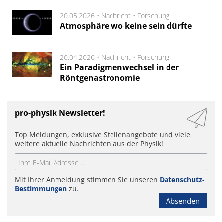
20.05.2026 •
Nachricht
•
Forschung
Atmosphäre wo keine sein dürfte
20.04.2026 •
Nachricht
•
Forschung
Ein Paradigmenwechsel in der
Röntgenastronomie
pro-physik Newsletter!
Top Meldungen, exklusive Stellenangebote und viele
weitere aktuelle Nachrichten aus der Physik!
Mit Ihrer Anmeldung stimmen Sie unseren
Datenschutz-
Bestimmungen
zu.
Absenden