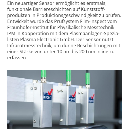
Ein neu­artiger Sensor ermöglicht es erstmals,
funktionale Barriere­schichten auf Kunst­stoff­
produkten in Produktions­geschwindigkeit zu prüfen.
Entwickelt wurde das Prüf­system Film-Inspect vom
Fraun­hofer-Institut für Physika­lische Mess­technik
IPM in Kooperation mit dem Plasma­anlagen-Spezia­
listen Plasma Electronic GmbH. Der Sensor nutzt
Infra­rot­mess­technik, um dünne Beschich­tungen mit
einer Stärke von unter 10 nm bis 200 nm inline zu
erfassen.