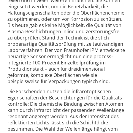
teilen und in vielen weiteren Branchen. Sie können
eingesetzt werden, um die Benetzbar­keit, die
Haftungs­eigenschaften oder die Oberflächenchemie
zu optimieren, oder um vor Korrosion zu schützen.
Bis heute gab es keine Möglichkeit, die Qualität von
Plasma-Beschichtungen inline und zerstörungs­frei
zu überprüfen. Stand der Technik ist die stich­
probenartige Qualitäts­prüfung mit zeit­aufwändigen
Labor­verfahren. Der von Fraunhofer IPM entwickelte
neuartige Sensor ermöglicht nun eine prozess­
integrierte 100-Prozent Einzel­teilprüfung im
Produktions­takt – auch für drei­dimensional
geformte, komplexe Oberflächen wie sie
beispielsweise für Verpackungen typisch sind.
Die Forschenden nutzen die infra­rot­optischen
Eigen­schaften der Beschichtungen für die Qualitäts­
kontrolle: Die chemische Bindung zwischen Atomen
kann durch Infra­rot­licht der passenden Wellen­länge
resonant angeregt werden. Aus der Intensität des
reflektierten Lichts lässt sich die Schicht­dicke
bestimmen. Die Wahl der Wellen­länge hängt vom