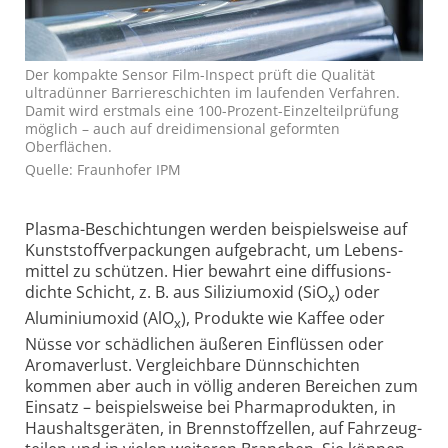
Der kompakte Sensor Film-Inspect prüft die Qualität
ultradünner Barriereschichten im laufenden Verfahren.
Damit wird erstmals eine 100-Prozent-Einzelteilprüfung
möglich – auch auf dreidimensional geformten
Oberflächen.
Quelle: Fraunhofer IPM
Plasma-Beschich­tungen werden beispiels­weise auf
Kunst­stoff­verpackungen aufgebracht, um Lebens­
mittel zu schützen. Hier bewahrt eine diffusions­
dichte Schicht, z. B. aus Silizium­oxid (SiO
) oder
x
Aluminium­oxid (AlO
), Produkte wie Kaffee oder
x
Nüsse vor schädlichen äußeren Einflüssen oder
Aroma­verlust. Vergleichbare Dünn­schichten
kommen aber auch in völlig anderen Bereichen zum
Einsatz – beispiels­weise bei Pharma­produkten, in
Haushalts­geräten, in Brenn­stoff­zellen, auf Fahrzeug­