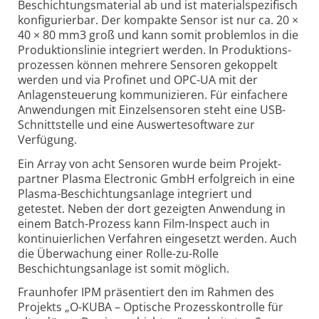
Beschichtungs­material ab und ist material­spezifisch
konfi­gurierbar. Der kompakte Sensor ist nur ca. 20 ×
40 × 80 mm3 groß und kann somit problemlos in die
Produktions­linie integriert werden. In Produktions­
prozessen können mehrere Sensoren gekoppelt
werden und via Profinet und OPC-UA mit der
Anlagen­steuerung kommu­nizieren. Für einfachere
Anwendungen mit Einzelsensoren steht eine USB-
Schnitt­stelle und eine Auswerte­software zur
Verfügung.
Ein Array von acht Sensoren wurde beim Projekt­
partner Plasma Electronic GmbH erfolg­reich in eine
Plasma-Beschichtungsanlage integriert und
getestet. Neben der dort gezeigten Anwendung in
einem Batch-Prozess kann Film-Inspect auch in
konti­nuier­lichen Verfahren eingesetzt werden. Auch
die Überwachung einer Rolle-zu-Rolle
Beschichtungs­anlage ist somit möglich.
Fraunhofer IPM präsentiert den im Rahmen des
Projekts „O-KUBA – Optische Prozess­kontrolle für