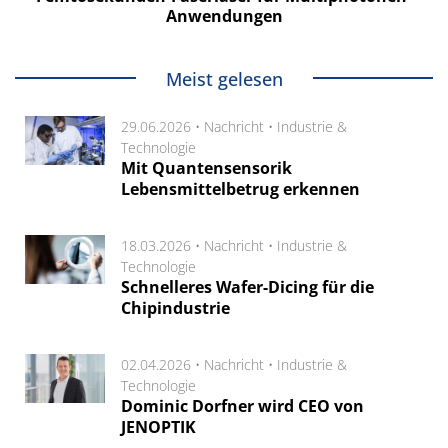
Anwendungen
Meist gelesen
29.06.2026 •
Nachricht
•
Industrie &
Technologie
Mit Quantensensorik
Lebensmittelbetrug erkennen
18.03.2026 •
Nachricht
•
Industrie &
Technologie
Schnelleres Wafer-Dicing für die
Chipindustrie
02.04.2026 •
Nachricht
•
Industrie &
Technologie
Dominic Dorfner wird CEO von
JENOPTIK