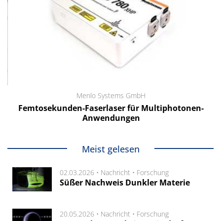
Menlo Systems GmbH
Femtosekunden-Faserlaser für Multiphotonen-
Anwendungen
Meist gelesen
02.03.2026 •
Nachricht
•
Forschung
Süßer Nachweis Dunkler Materie
20.05.2026 •
Nachricht
•
Forschung