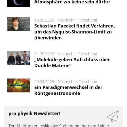
Atmosphäre wo keine sein dürfte
13.05.2026 •
Nachricht
•
Forschung
Sebastian Paeckel findet Verfahren,
um das Nyquist-Shannon-Limit zu
überwinden
21.05.2026 •
Nachricht
•
Forschung
„Moleküle geben Aufschluss über
Dunkle Materie“
20.04.2026 •
Nachricht
•
Forschung
Ein Paradigmenwechsel in der
Röntgenastronomie
pro-physik Newsletter!
Top Meldungen, exklusive Stellenangebote und viele