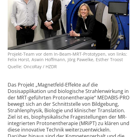
Projekt-Team vor dem In-Beam-MRT-Prototypen, von links:
Felix Horst, Aswin Hoffmann, Jörg Pawelke, Esther Troost
Quelle: OncoRay / HZDR
Das Projekt „Magnetfeld-Effekte auf die
Dosisapplikation und biologische Strahlenwirkung in
der MRT-geführ­ten Protonentherapie“ MEDABIS-PRO
bewegt sich an der Schnittstelle von Bildgebung,
Strahlenphysik, Biologie und klinischer Translation.
Ziel ist es, biophysikalische Fragestellungen der MR-
inte­grier­ten Protonentherapie (MRiPT) zu klären und
diese innovative Technik weiterzuentwickeln.
Darüber hinaus sind der Kompetenzerhalt und die