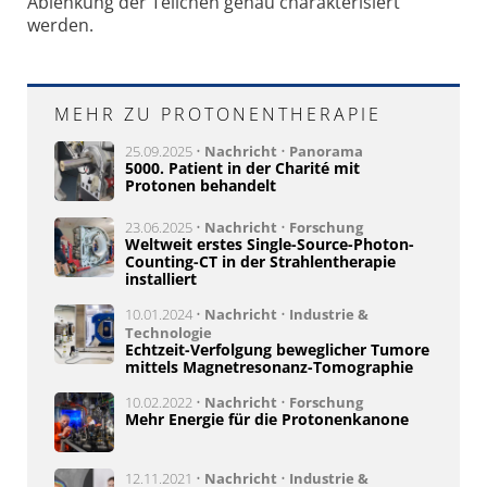
Ablenkung der Teilchen genau charakterisiert
werden.
MEHR ZU PROTONENTHERAPIE
25.09.2025 •
Nachricht
•
Panorama
5000. Patient in der Charité mit
Protonen behandelt
23.06.2025 •
Nachricht
•
Forschung
Weltweit erstes Single-Source-Photon-
Counting-CT in der Strahlentherapie
installiert
10.01.2024 •
Nachricht
•
Industrie &
Technologie
Echtzeit-Verfolgung beweglicher Tumore
mittels Magnetresonanz-Tomographie
10.02.2022 •
Nachricht
•
Forschung
Mehr Energie für die Protonenkanone
12.11.2021 •
Nachricht
•
Industrie &