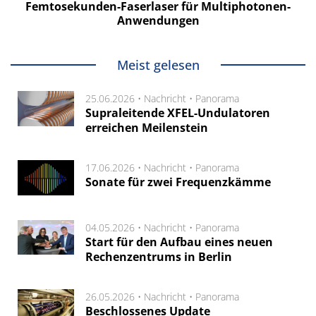
Femtosekunden-Faserlaser für Multiphotonen-
Anwendungen
Meist gelesen
25.06.2026 •
Nachricht
•
Panorama
Supraleitende XFEL-Undulatoren
erreichen Meilenstein
17.06.2026 •
Nachricht
•
Panorama
Sonate für zwei Frequenzkämme
04.05.2026 •
Nachricht
•
Panorama
Start für den Aufbau eines neuen
Rechenzentrums in Berlin
26.05.2026 •
Nachricht
•
Panorama
Beschlossenes Update