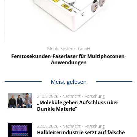
Menlo Systems GmbH
Femtosekunden-Faserlaser für Multiphotonen-
Anwendungen
Meist gelesen
21.05.2026 •
Nachricht
•
Forschung
„Moleküle geben Aufschluss über
Dunkle Materie“
22.05.2026 •
Nachricht
•
Forschung
Halbleiterindustrie setzt auf falsche