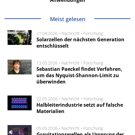
Meist gelesen
21.04.2026 •
Nachricht
•
Forschung
Solarzellen der nächsten Generation
entschlüsselt
13.05.2026 •
Nachricht
•
Forschung
Sebastian Paeckel findet Verfahren,
um das Nyquist-Shannon-Limit zu
überwinden
22.05.2026 •
Nachricht
•
Forschung
Halbleiterindustrie setzt auf falsche
Materialien
05.05.2026 •
Nachricht
•
Forschung
Gravitationswellen als Ursprung der