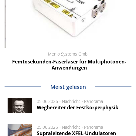
Menlo Systems GmbH
Femtosekunden-Faserlaser für Multiphotonen-
Anwendungen
Meist gelesen
05.06.2026 •
Nachricht
•
Panorama
Wegbereiter der Festkörperphysik
25.06.2026 •
Nachricht
•
Panorama
Supraleitende XFEL-Undulatoren