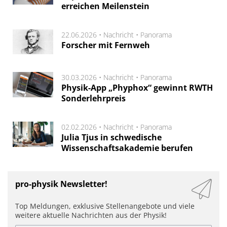
erreichen Meilenstein
22.06.2026 •
Nachricht
•
Panorama
Forscher mit Fernweh
30.03.2026 •
Nachricht
•
Panorama
Physik-App „Phyphox“ gewinnt RWTH
Sonderlehrpreis
02.02.2026 •
Nachricht
•
Panorama
Julia Tjus in schwedische
Wissenschaftsakademie berufen
pro-physik Newsletter!
Top Meldungen, exklusive Stellenangebote und viele
weitere aktuelle Nachrichten aus der Physik!