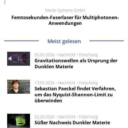
Menlo Systems GmbH
Femtosekunden-Faserlaser für Multiphotonen-
Anwendungen
Meist gelesen
05.05.2026 •
Nachricht
•
Forschung
Gravitationswellen als Ursprung der
Dunklen Materie
13.05.2026 •
Nachricht
•
Forschung
Sebastian Paeckel findet Verfahren,
um das Nyquist-Shannon-Limit zu
überwinden
02.03.2026 •
Nachricht
•
Forschung
Süßer Nachweis Dunkler Materie