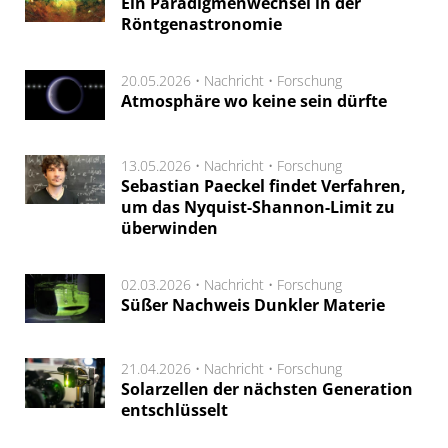
Ein Paradigmenwechsel in der
Röntgenastronomie
20.05.2026 •
Nachricht
•
Forschung
Atmosphäre wo keine sein dürfte
13.05.2026 •
Nachricht
•
Forschung
Sebastian Paeckel findet Verfahren,
um das Nyquist-Shannon-Limit zu
überwinden
02.03.2026 •
Nachricht
•
Forschung
Süßer Nachweis Dunkler Materie
21.04.2026 •
Nachricht
•
Forschung
Solarzellen der nächsten Generation
entschlüsselt