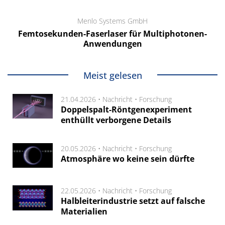
Menlo Systems GmbH
Femtosekunden-Faserlaser für Multiphotonen-
Anwendungen
Meist gelesen
21.04.2026 •
Nachricht
•
Forschung
Doppelspalt-Röntgenexperiment
enthüllt verborgene Details
20.05.2026 •
Nachricht
•
Forschung
Atmosphäre wo keine sein dürfte
22.05.2026 •
Nachricht
•
Forschung
Halbleiterindustrie setzt auf falsche
Materialien