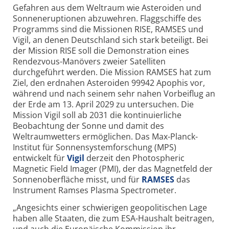
Gefahren aus dem Weltraum wie Asteroiden und
Sonneneruptionen abzuwehren. Flaggschiffe des
Programms sind die Missionen RISE, RAMSES und
Vigil, an denen Deutschland sich stark beteiligt. Bei
der Mission RISE soll die Demonstration eines
Rendezvous-Manövers zweier Satelliten
durchgeführt werden. Die Mission RAMSES hat zum
Ziel, den erdnahen Asteroiden 99942 Apophis vor,
während und nach seinem sehr nahen Vorbeiflug an
der Erde am 13. April 2029 zu untersuchen. Die
Mission Vigil soll ab 2031 die kontinuierliche
Beobachtung der Sonne und damit des
Weltraumwetters ermöglichen.
Das Max-Planck-
Institut für Sonnensystemforschung (MPS)
entwickelt für
Vigil
derzeit den Photospheric
Magnetic Field Imager (PMI), der das Magnetfeld der
Sonnenoberfläche misst, und für
RAMSES
das
Instrument Ramses Plasma Spectrometer.
„Angesichts einer schwierigen geopolitischen Lage
haben alle Staaten, die zum ESA-Haushalt beitragen,
und auch die Europäische Kommission ihr