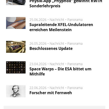
Physik-App „Phyphox“ gewinnt RWTH
Sonderlehrpreis
25.06.2026 •
Nachricht
•
Panorama
Supraleitende XFEL-Undulatoren
erreichen Meilenstein
26.05.2026 •
Nachricht
•
Panorama
Beschlossenes Update
23.04.2026 •
Nachricht
•
Panorama
Space Warps – Die ESA bittet um
Mithilfe
22.06.2026 •
Nachricht
•
Panorama
Forscher mit Fernweh