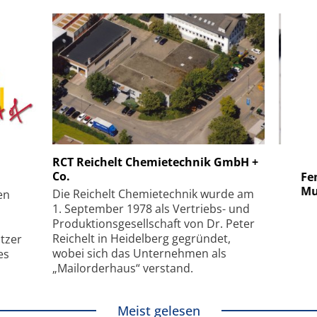
 GmbH
SmarAct GmbH
RCT Reichelt Chemietechnik GmbH +
Co.
uper-
Elektronenmikroskopie auf
Fem
hanismus
kleinstem Raum
Mu
Die Reichelt Chemietechnik wurde am
en
1. September 1978 als Vertriebs- und
Produktionsgesellschaft von Dr. Peter
Reichelt in Heidelberg gegründet,
tzer
wobei sich das Unternehmen als
es
„Mailorderhaus“ verstand.
Meist gelesen