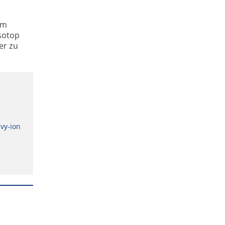
Am
sotop
er zu
avy-ion