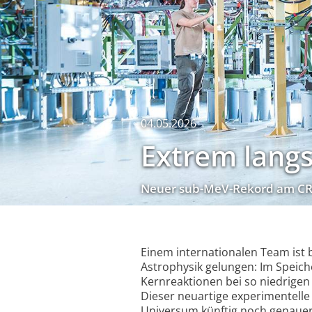
04.05.2026
Extrem lang
Neuer sub-MeV-Rekord am CRY­R
Einem internationalen Team ist b
Astrophysik gelungen: Im Speic
Kernreaktionen bei so niedrigen
Dieser neuartige experimentelle
Universum künftig noch genauer