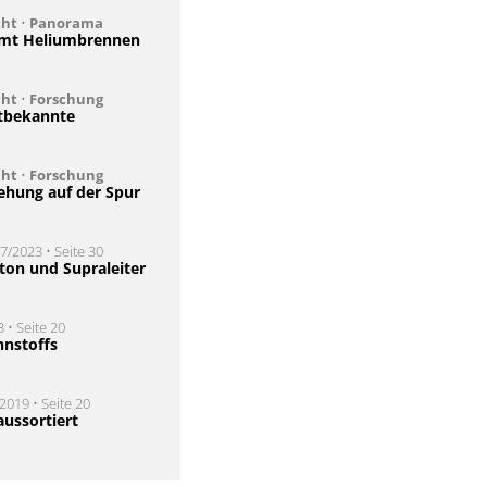
cht
•
Panorama
mmt Heliumbrennen
cht
•
Forschung
ltbekannte
cht
•
Forschung
ehung auf der Spur
7/2023 • Seite 30
eton und Supraleiter
 • Seite 20
nnstoffs
2019 • Seite 20
ussortiert