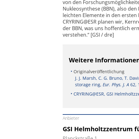
von den Forschungsmöglichkeite
Nukleo­syn­the­se (BBN), also den
leichten Elemente in den ersten
CRYRING@ESR planen wir, Kernre
der BBN, was uns hoffentlich er
verstehen.“ [GSI / dre]
Weitere Informatione
Originalveröffentlichung
J. J. Marsh, C. G. Bruno, T. Da
storage ring,
Eur. Phys. J. A
62, 
CRYRING@ESR, GSI Helmholtzz
Anbieter
GSI Helmholtzzentrum 
Planckstraße 1