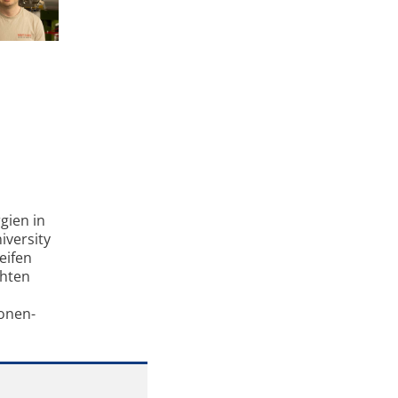
gien in
iversity
eifen
chten
ronen-