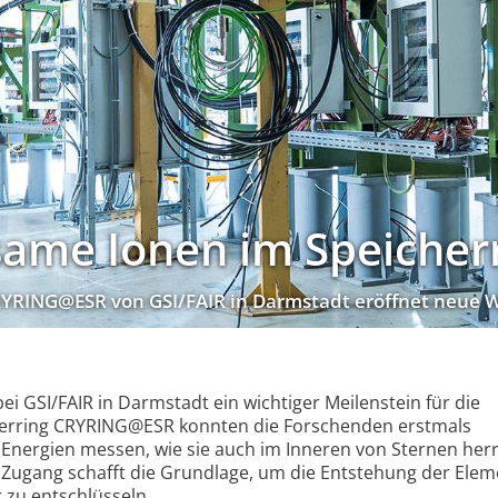
same Ionen im Speicher
ING@ESR von GSI/FAIR in Darm­stadt er­öff­net neue Wege
ei GSI/FAIR in Darmstadt ein wichtiger Meilenstein für die
herring CRYRING@ESR konnten die Forschenden erstmals
 Energien messen, wie sie auch im Inneren von Sternen her
 Zugang schafft die Grundlage, um die Entstehung der Elem
 zu entschlüsseln.