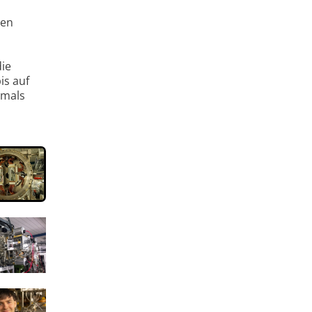
gen
die
is auf
emals