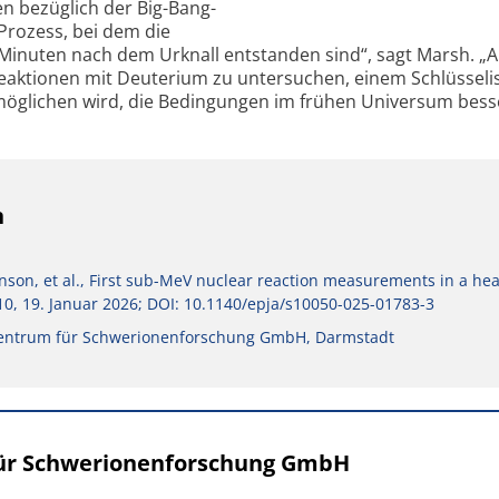
n bezüglich der Big-Bang-
 Prozess, bei dem die
 Minuten nach dem Urknall entstanden sind“, sagt Marsh. „
aktionen mit Deuterium zu untersuchen, einem Schlüsseli
möglichen wird, die Bedingungen im frühen Universum bess
n
vinson, et al., First sub-MeV nuclear reaction measurements in a he
10, 19. Januar 2026; DOI: 10.1140/epja/s10050-025-01783-3
entrum für Schwerionenforschung GmbH, Darmstadt
für Schwerionenforschung GmbH