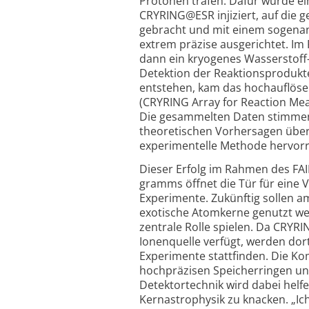
Protonen trafen. Dafür wurde ei
CRYRING@ESR injiziert, auf die 
gebracht und mit einem sogena
extrem präzise ausgerichtet. Im 
dann ein kryogenes Wasser­stoff-G
Detektion der Reaktionsprodukte
entstehen, kam das hochauflö
(CRYRING Array for Reaction Me
Die gesammelten Daten stimmen
theoretischen Vorhersagen über
experimentelle Methode hervorr
Dieser Erfolg im Rahmen des FAI
gramms öffnet die Tür für eine V
Experimente. Zukünftig sollen
exotische Atomkerne genutzt wer
zentrale Rolle spielen. Da CRYR
Ionenquelle verfügt, werden dort
Experimente stattfinden. Die Ko
hochpräzisen Speicherringen u
Detektortechnik wird dabei helfe
Kernastrophysik zu knacken. „Ic