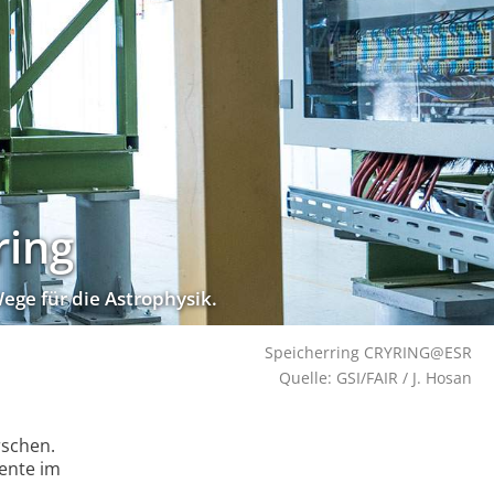
ring
 für die As­tro­phy­sik.
Speicherring CRYRING@ESR
Quelle: GSI/FAIR / J. Hosan
rschen.
ente im