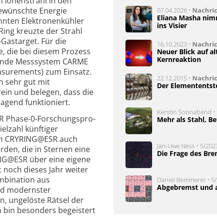
n Ionenstrahl in den
gewünschte Energie
07.04.2026 •
Nachri
Eliana Masha ni
nnten Elektronenkühler
ins Visier
Ring kreuzte der Strahl
as­tar­get. Für die
16.10.2023 •
Nachri
, die bei diesem Prozess
Neuer Blick auf a
Kernreaktion
sende Messsystem CARME
asurements) zum Einsatz.
22.12.2015 •
Nachri
 sehr gut mit
Der Elemententst
ein und belegen, dass die
agend funktioniert.
Kerstin Sonnabend • 
R Phase-0-For­schungs­pro­
Mehr als Stahl, B
ielzahl künftiger
 am CRYRING@ESR auch
Jan-Uwe Ness • 5/2023
den, die in Sternen eine
Die Frage des Bre
ING@ESR über eine eigene
 noch dieses Jahr weiter
mbination aus
Daniel Bemmerer • 5/
Abgebremst und a
nd modernster
n, ungelöste Rätsel der
h bin besonders begeistert