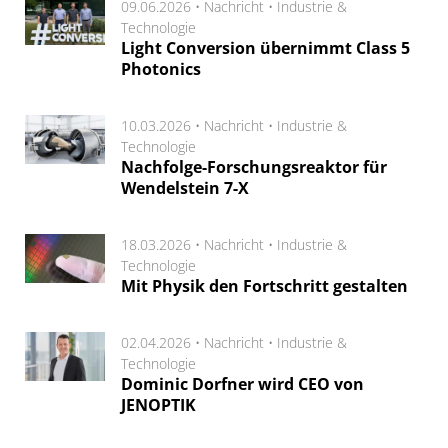
09.06.2026 •
Nachricht
•
Industrie &
Technologie
Light Conversion übernimmt Class 5
Photonics
10.03.2026 •
Nachricht
•
Industrie &
Technologie
Nachfolge-Forschungsreaktor für
Wendelstein 7-X
18.03.2026 •
Nachricht
•
Industrie &
Technologie
Mit Physik den Fortschritt gestalten
02.04.2026 •
Nachricht
•
Industrie &
Technologie
Dominic Dorfner wird CEO von
JENOPTIK