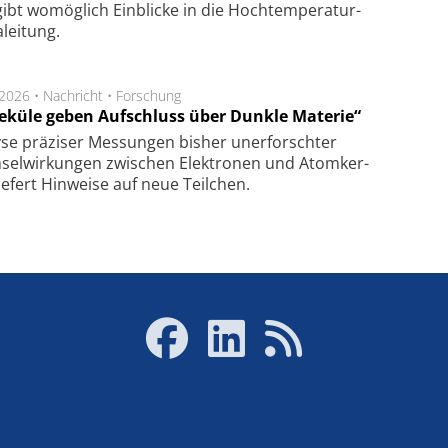
ibt wo­mög­lich Ein­blicke in die Hoch­tempe­ra­tur­
lei­tung.
.2026 •
Nachricht
•
Forschung
eküle geben Aufschluss über Dunkle Materie“
se prä­zi­ser Mes­sung­en bis­her un­er­for­schter
sel­wir­kung­en zwi­schen Elek­tro­nen und Atom­ker­
ie­fert Hin­wei­se auf neue Teil­chen.