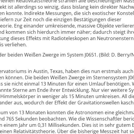
einen Relativitätstheorie strahlen alle beschleunigten Mas
ekt ist allerdings so winzig, dass bislang kein direkter Nach
en konnte. Indirekte Messungen, die sich exotischer Konste
efern zur Zeit noch die einzigen Bestätigungen dieser
eorie. Eng einander umkreisende, massive Objekte verliere
und kommen sich hierdurch immer näher; dadurch steigt ihr
kung dieses Effekts mit Radioteleskopen an Neutronenster
s verliehen.
 der beiden Weißen Zwerge im System J0651. (Bild: D. Berry
atoriums in Austin, Texas, haben dies nun erstmals auch
en können. Die beiden Weißen Zwerge im Sternensystem J0
s sie nicht einmal 13 Minuten für einen Umlauf benötigen.
nnte Sterne am Ende ihrer Entwicklung. Nur vier weitere S
i Himmelskörper in weniger als 15 Minuten umkreisen. All di
nder aus, wodurch der Effekt der Gravitationswellen kaschi
aum von 13 Monaten konnten die Astronomen eine gleichm
d 765 Sekunden beobachten. Wie die Wissenschaftler beri
in einem Jahr um 0,31 Millisekunden. Dies ist in sehr gutem 
nen Relativitätstheorie. Über die bisherige Messzeit hat si