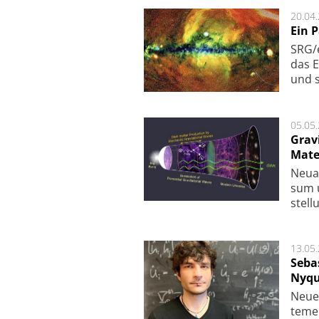
20.04
Ein 
SRG/e
das E
und s
05.05
Grav
Mate
Neu­a
sum u
stel­
13.05
Seba
Nyqu
Neue 
te­me