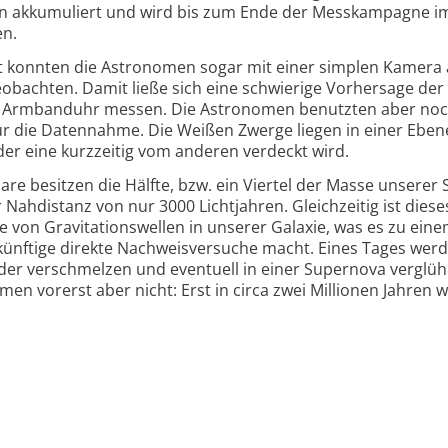
den akkumuliert und wird bis zum Ende der Messkampagne im
en.
kt konnten die Astronomen sogar mit einer simplen Kamera 
eobachten. Damit ließe sich eine schwierige Vorhersage der
der Armbanduhr messen. Die Astronomen benutzten aber noc
r die Datennahme. Die Weißen Zwerge liegen in einer Eben
der eine kurzzeitig vom anderen verdeckt wird.
re besitzen die Hälfte, bzw. ein Viertel der Masse unserer
r Nahdistanz von nur 3000 Lichtjahren. Gleichzeitig ist dies
e von Gravitationswellen in unserer Galaxie, was es zu ein
künftige direkte Nachweisversuche macht. Eines Tages werd
er verschmelzen und eventuell in einer Supernova verglüh
en vorerst aber nicht: Erst in circa zwei Millionen Jahren w