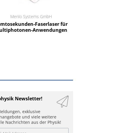
Menlo Systems GmbH
RCT Reichelt Chemietechnik
tosekunden-Faserlaser für
Ein Unternehmen für I
ltiphotonen-Anwendungen
physik Newsletter!
eldungen, exklusive
enangebote und viele weitere
lle Nachrichten aus der Physik!