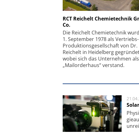
Schäfter + Kirchhoff
RCT Reichelt Chemietechnik 
Co.
Faserkoppler mit S
Feinfokussierungsmec
Die Reichelt Chemietechnik wur
1. September 1978 als Vertriebs
Produktionsgesellschaft von Dr.
Reichelt in Heidelberg gegründet
wobei sich das Unternehmen als
„Mailorderhaus“ verstand.
21.04
Sola
Physi
gie­a
unrei