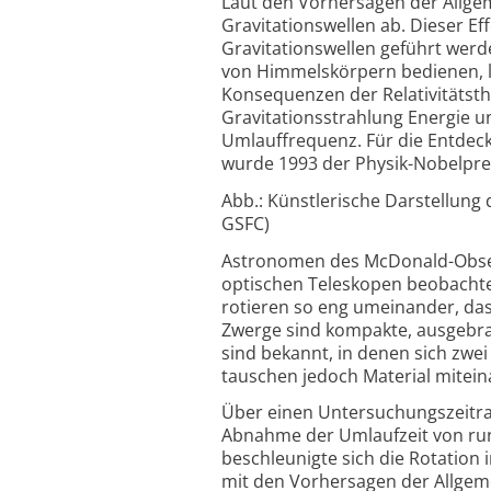
Laut den Vorhersagen der Allgem
Gravitationswellen ab. Dieser Eff
Gravitationswellen geführt werd
von Himmelskörpern bedienen, li
Konsequenzen der Relativitätsth
Gravitationsstrahlung Energie 
Umlauffrequenz. Für die Entdec
wurde 1993 der Physik-Nobelprei
Abb.: Künstlerische Darstellung
GSFC)
Astronomen des McDonald-Observ
optischen Teleskopen beobacht
rotieren so eng umeinander, das
Zwerge sind kompakte, ausgebra
sind bekannt, in denen sich zwe
tauschen jedoch Material miteina
Über einen Untersuchungszeitr
Abnahme der Umlaufzeit von run
beschleunigte sich die Rotation 
mit den Vorhersagen der Allgemei