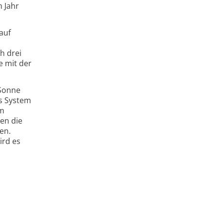
 Jahr
auf
h drei
e mit der
 Sonne
es System
em
en die
en.
ird es