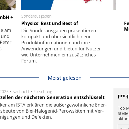
 GmbH
Sonderausgaben
SmarAct GmbH
GmbH +
uper-
Physics' Best und Best of
Elektronenmikroskopie auf
Fem
hanismus
kleinstem Raum
Mu
de am
Die Sonder­ausgaben präsentieren
- und
kompakt und übersichtlich neue
 Peter
Produkt­informationen und ihre
,
Anwendungen und bieten für Nutzer
wie Unternehmen ein zusätzliches
Forum.
Meist gelesen
.2026 •
Nachricht
•
Forschung
pro-
rzellen der nächsten Generation entschlüsselt
ker am ISTA er­klä­ren die außer­ge­wöhn­li­che Ener­
Top M
us­beu­te von Blei-Halo­ge­nid-Perows­ki­ten mit Ver­
Stell
­ni­gung­en und De­fek­ten.
aktue