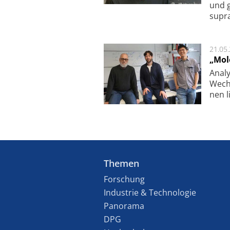
und g
supra­
21.05
„Mol
Analy
Wech­
nen l
Themen
Forschung
Industrie & Technologie
Panorama
DPG