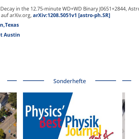
l Decay in the 12.75-minute WD+WD Binary J0651+2844, Astr
t auf arXiv.org,
arXiv:1208.5051v1 [astro-ph.SR]
n,Texas
ät Austin
Sonderhefte