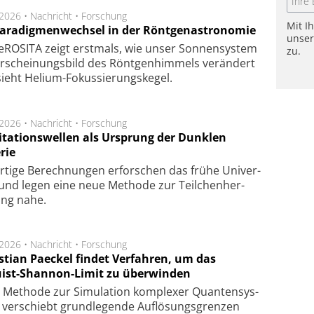
.2026 •
Nachricht
•
Forschung
Mit I
Paradigmenwechsel in der Röntgenastronomie
unse
ROSITA zeigt erst­mals, wie unser Son­nen­sys­tem
zu.
r­schei­nungs­bild des Rönt­gen­him­mels ver­än­dert
ieht Helium-Fokus­sie­rungs­ke­gel.
.2026 •
Nachricht
•
Forschung
itationswellen als Ursprung der Dunklen
rie
rtige Be­rech­nung­en er­for­schen das frü­he Uni­ver­
nd legen eine neue Me­tho­de zur Teil­chen­her­
lung nahe.
.2026 •
Nachricht
•
Forschung
stian Paeckel findet Verfahren, um das
ist-Shannon-Limit zu überwinden
Methode zur Simu­la­tion kom­ple­xer Quan­ten­sys­
 ver­schiebt grund­le­gen­de Auf­lösungs­gren­zen