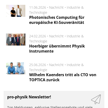
11.06.2026 •
Nachricht
•
Industrie &
Technologie
Photonisches Computing für
europäische KI-Souveränität
24.02.2026 •
Nachricht
•
Industrie &
Technologie
Hoerbiger übernimmt Physik
Instrumente
25.06.2026 •
Nachricht
•
Industrie &
Technologie
Wilhelm Kaenders tritt als CTO von
TOPTICA zurück
pro-physik Newsletter!
Top Meldungen, exklusive Stellenangebote und viele