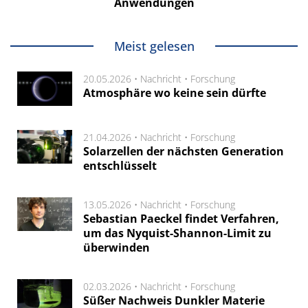
Anwendungen
Meist gelesen
20.05.2026 •
Nachricht
•
Forschung
Atmosphäre wo keine sein dürfte
21.04.2026 •
Nachricht
•
Forschung
Solarzellen der nächsten Generation
entschlüsselt
13.05.2026 •
Nachricht
•
Forschung
Sebastian Paeckel findet Verfahren,
um das Nyquist-Shannon-Limit zu
überwinden
02.03.2026 •
Nachricht
•
Forschung
Süßer Nachweis Dunkler Materie