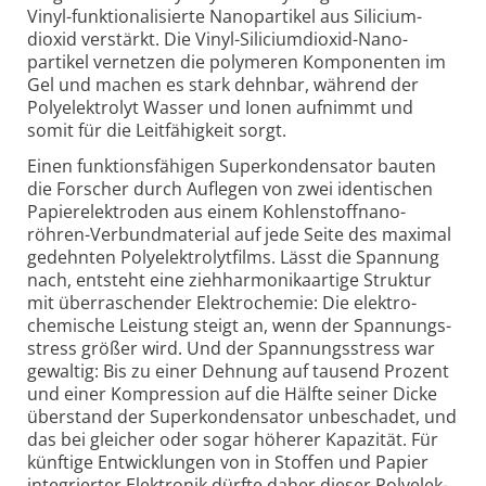
Vinyl-
funktio­nali­sierte Nano­partikel aus Silicium­
dioxid ver­stärkt. Die Vinyl-
Silicium­dioxid-
Nano­
partikel ver­netzen die poly­meren Kompo­nenten im
Gel und machen es stark dehn­bar, während der
Poly­elek­tro­lyt Wasser und Ionen auf­nimmt und
somit für die Leit­fähig­keit sorgt.
Einen funktionsfähigen Superkondensator bauten
die Forscher durch Auf­legen von zwei iden­tischen
Papier­elek­troden aus einem Kohlen­stoff­nano­
röhren-
Verbund­material auf jede Seite des maxi­mal
gedehn­ten Poly­elek­tro­lyt­films. Lässt die Spannung
nach, entsteht eine ziehharmonikaartige Struktur
mit überraschender Elektrochemie: Die elektro­
chemische Leistung steigt an, wenn der Spannungs­
stress größer wird. Und der Spannungs­stress war
gewaltig: Bis zu einer Dehnung auf tausend Prozent
und einer Kom­pres­sion auf die Hälfte seiner Dicke
über­stand der Super­konden­sator unbe­schadet, und
das bei gleicher oder sogar höherer Kapa­zität. Für
künftige Ent­wick­lungen von in Stoffen und Papier
inte­grierter Elek­tronik dürfte daher dieser Poly­elek­