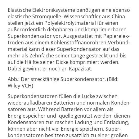
Elastische Elektroniksysteme benötigen eine ebenso
elastische Strom­quelle. Wissen­schaftler aus China
stellen jetzt ein Poly­elektro­lyt­material für einen
außer­ordent­lich dehn­baren und kompri­mier­baren
Super­konden­sator vor. Ausge­stattet mit Papier­elek­
troden aus einem Kohlen­stoff­nano­röhren-
Verbund­
material kann dieser Super­konden­sator auf das
mehr als Zehn­fache seiner Länge gestreckt und bis
auf die Hälfte seiner Dicke kompri­miert werden.
Dabei gewinnt er noch an Kapa­zität.
Abb.: Der streckfähige Superkondensator. (Bild:
Wiley-VCH)
Superkondensatoren füllen die Lücke zwischen
wiederaufladbaren Batterien und normalen Konden­
sa­toren aus. Während Batterien vor allem als
Energie­speicher und -quelle genutzt werden, dienen
Konden­sa­toren zur raschen Ladung und Ent­ladung,
können aber nicht viel Energie speichern. Super­
konden­satoren besitzen zusätz­lich zu einer großen