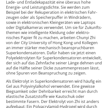
Lade- und Ent­lade­kapa­zität eine überaus hohe
Energie- und Leistungs­dichte. Sie werden zum
Beispiel bei der Rekupe­ra­tion in elek­trischen Fahr­
zeugen oder als Speicher­puffer in Wind­rädern,
sowie in elek­tro­nischen Klein­geräten wie Lap­tops
oder Digital­kameras ver­wendet. Um sie für Zukunfts­
themen wie intel­li­gente Kleidung oder elek­tro­
nisches Papier fit zu machen, arbeiten Chunyi Zhi
von der City Univer­sity of Hong Kong und Kollegen
an immer stärker mecha­nisch bean­spruch­baren
Super­konden­satoren. Dafür haben sie jetzt einen
Poly­elek­tro­lyten für Super­konden­satoren ent­wickelt,
der sich auf das Zehn­fache seiner Länge dehnen und
auf die Hälfte seiner Dicke zusammen­pressen lässt,
ohne Spuren von Bean­spru­chung zu zeigen.
Als Elektrolyt in Superkondensatoren wird häufig ein
Gel aus Poly­vinyl­alkohol verwendet. Eine gewisse
Bieg­sam­keit oder Dehn­bar­keit erreicht man durch
elas­tische Zusatz­stoffe wie Kautschuk oder
bestimmte Fasern. Der Elek­tro­lyt von Zhi ist anders
auf­ge­baut: Ein Poly­acryl­amid-
Hydro­gel wird durch