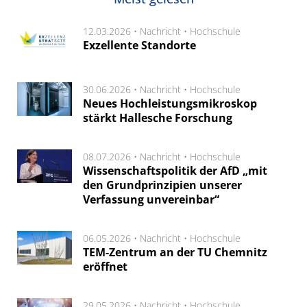
12.03.2026 •
Nachricht
•
Hochschule
Exzellente Standorte
30.06.2026 •
Nachricht
•
Hochschule
Neues Hochleistungsmikroskop
stärkt Hallesche Forschung
08.07.2026 •
Nachricht
•
Hochschule
Wissenschaftspolitik der AfD „mit
den Grundprinzipien unserer
Verfassung unvereinbar“
06.05.2026 •
Nachricht
•
Hochschule
TEM-Zentrum an der TU Chemnitz
eröffnet
29.05.2026 •
Nachricht
•
Hochschule