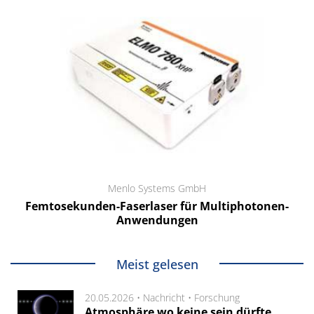
Menlo Systems GmbH
Femtosekunden-Faserlaser für Multiphotonen-
Anwendungen
Meist gelesen
20.05.2026 •
Nachricht
•
Forschung
Atmosphäre wo keine sein dürfte