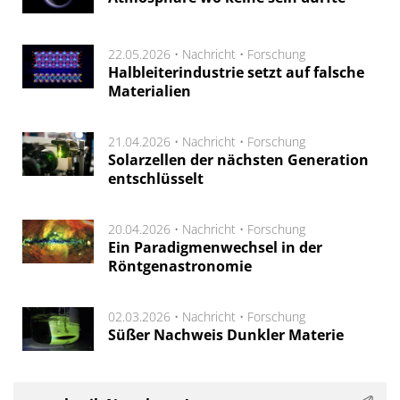
22.05.2026 •
Nachricht
•
Forschung
Halbleiterindustrie setzt auf falsche
Materialien
21.04.2026 •
Nachricht
•
Forschung
Solarzellen der nächsten Generation
entschlüsselt
20.04.2026 •
Nachricht
•
Forschung
Ein Paradigmenwechsel in der
Röntgenastronomie
02.03.2026 •
Nachricht
•
Forschung
Süßer Nachweis Dunkler Materie