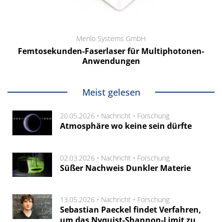
Menlo Systems GmbH
Femtosekunden-Faserlaser für Multiphotonen-
Anwendungen
Meist gelesen
20.05.2026 •
Nachricht
•
Forschung
Atmosphäre wo keine sein dürfte
02.03.2026 •
Nachricht
•
Forschung
Süßer Nachweis Dunkler Materie
13.05.2026 •
Nachricht
•
Forschung
Sebastian Paeckel findet Verfahren,
um das Nyquist-Shannon-Limit zu