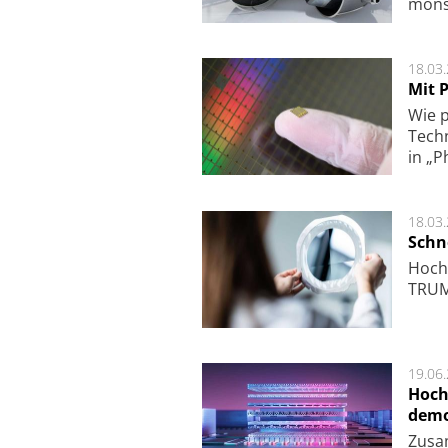
mon­st
18.03
Mit P
Wie p
Techn
in „P
18.03
Schne
Hoch­
TRUMP
19.06
Hoch
demo
Zu­sa