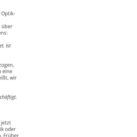
 Optik-
r über
ens:
t. Ist
zogen,
 eine
ißt, wir
häftigt.
jetzt
ik oder
. Früher