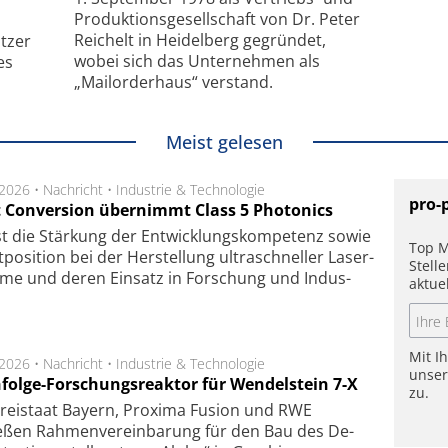
Produktionsgesellschaft von Dr. Peter
Reichelt in Heidelberg gegründet,
tzer
wobei sich das Unternehmen als
es
„Mailorderhaus“ verstand.
Meist gelesen
.2026 •
Nachricht
•
Industrie & Technologie
pro-
t Conversion übernimmt Class 5 Photonics
ist die Stär­kung der Ent­wick­lungs­kom­pe­tenz sowie
Top M
po­si­tion bei der Her­stel­lung ul­tra­schnel­ler Laser­
Stell
e­me und de­ren Ein­satz in For­schung und In­dus­
aktue
Mit I
.2026 •
Nachricht
•
Industrie & Technologie
unse
folge-Forschungsreaktor für Wendelstein 7-X
zu.
Frei­staat Bay­ern, Pro­xi­ma Fu­sion und RWE
eßen Rah­men­ver­ein­ba­rung für den Bau des De­