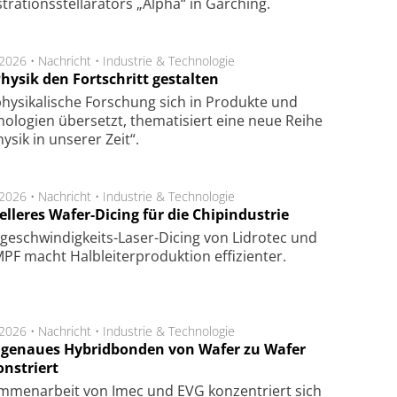
ra­tions­stel­la­ra­tors „Alpha“ in Gar­ching.
.2026 •
Nachricht
•
Industrie & Technologie
hysik den Fortschritt gestalten
hysikalische Forschung sich in Produkte und
ologien übersetzt, thematisiert eine neue Reihe
hysik in unserer Zeit“.
.2026 •
Nachricht
•
Industrie & Technologie
lleres Wafer-Dicing für die Chipindustrie
ge­schwin­dig­keits-Laser-Dicing von Lidrotec und
F macht Halb­lei­ter­pro­duk­tion ef­fi­zien­ter.
.2026 •
Nachricht
•
Industrie & Technologie
genaues Hybridbonden von Wafer zu Wafer
nstriert
m­men­arbeit von Imec und EVG kon­zen­triert sich