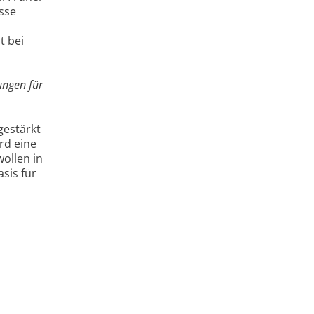
sse
t bei
ungen für
gestärkt
rd eine
ollen in
sis für