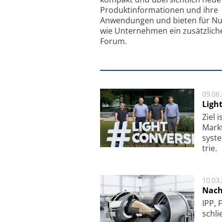
Produkt­informationen und ihre
Anwendungen und bieten für Nu
wie Unternehmen ein zusätzlich
Forum.
09.06
Ligh
Ziel 
Markt­
sys­t
trie.
10.03
Nach
IPP, 
schli