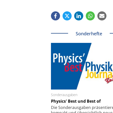
Sonderhefte
Sonderausgaben
Schäfter + Kirchhoff
Physics' Best und Best of
Faserkoppler mit S
Feinfokussierungsmec
Die Sonder­ausgaben präsentier
kompakt und übersichtlich neue