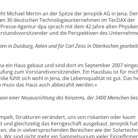
ht Michael Mertin an der Spitze der Jenoptik AG in Jena. Der
sten 30 deutschen Technologieunternehmen im TecDAX der
 Presse-Agentur dpa sprach mit dem 42 Jahre alten Physike
Vorstandsvorsitzender und die Perspektiven des Unternehm
ben in Duisburg, Aalen und für Carl Zeiss in Oberkochen gearbeite
ena ein Haus gebaut und sind dort im September 2007 einge
fung zum Vorstandsvorsitzenden. Ein Hausbau ist für mich
ilie fühlt sich wohl in Jena, die Lebensqualität ist gut. Das he
ich muss das Haus auch abbezahlt werden.»
t von einer Neuausrichtung des Konzerns, der 3400 Menschen besc
mpelt, Strukturen verändert, uns von riskanten oder kaum
 und gleichzeitig das Kerngeschäft ausgebaut. Jenoptik hat 
rten, die in vielversprechenden Bereichen wie der Solartechn
 Wir sind nicht mehr ein Sammelsurium vieler Einzelfirmen