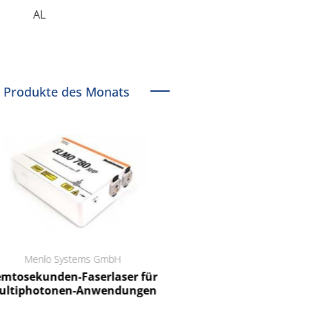
AL
Produkte des Monats
Menlo Systems GmbH
RCT Reichelt Chemietechnik
tosekunden-Faserlaser für
Ein Unternehmen für I
ltiphotonen-Anwendungen