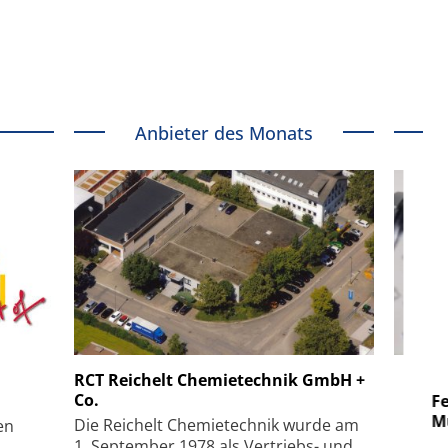
Anbieter des Monats
 GmbH
SmarAct GmbH
RCT Reichelt Chemietechnik GmbH +
Co.
uper-
Elektronenmikroskopie auf
Fem
hanismus
kleinstem Raum
Mu
Die Reichelt Chemietechnik wurde am
en
1. September 1978 als Vertriebs- und