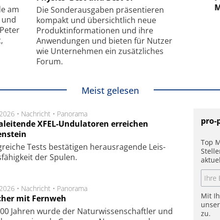
hanismus
kleinstem Raum
Mu
de am
Die Sonder­ausgaben präsentieren
- und
kompakt und übersichtlich neue
 Peter
Produkt­informationen und ihre
,
Anwendungen und bieten für Nutzer
wie Unternehmen ein zusätzliches
Forum.
Meist gelesen
.2026 •
Nachricht
•
Panorama
pro-
aleitende XFEL-Undulatoren erreichen
enstein
Top M
g­rei­che Tests be­stä­ti­gen he­raus­ra­gen­de Leis­
Stell
fä­hig­keit der Spu­len.
aktue
.2026 •
Nachricht
•
Panorama
Mit I
cher mit Fernweh
unse
00 Jahren wurde der Naturwissenschaftler und
zu.