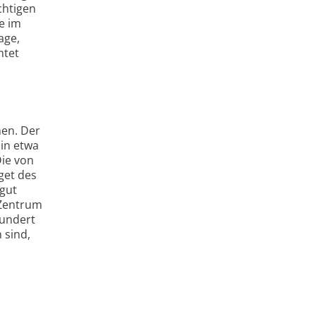
chtigen
e im
age,
htet
nen. Der
in etwa
Die von
get des
 gut
 Zentrum
hundert
 sind,