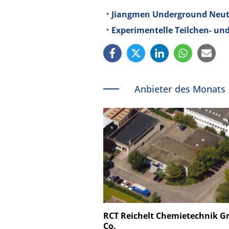
Jiangmen Underground Neutr
Experimentelle Teilchen- und
Anbieter des Monats
Schäfter + Kirchhoff
RCT Reichelt Chemietechnik 
Co.
Faserkoppler mit S