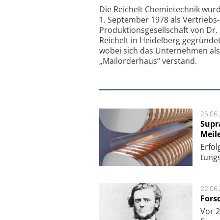
Feinfokussierungsmec
Die Reichelt Chemietechnik wur
1. September 1978 als Vertriebs
Produktionsgesellschaft von Dr.
Reichelt in Heidelberg gegründet
wobei sich das Unternehmen als
„Mailorderhaus“ verstand.
25.06
Supr
Meil
Er­fol
tungs­
22.06
Fors
Vor 2