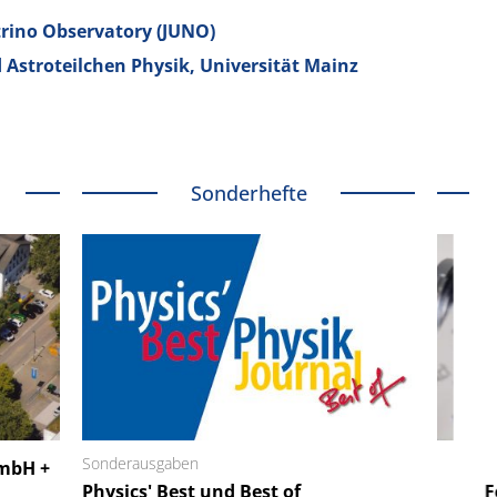
ino Observatory (JUNO)
 Astroteilchen Physik, Universität Mainz
Sonderhefte
 GmbH
Sonderausgaben
SmarAct GmbH
GmbH +
uper-
Physics' Best und Best of
Elektronenmikroskopie auf
Fem