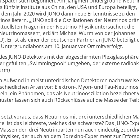
en Spatenstich begonnen. Am Jiangmen Underground Neutri
 fünfzig Institute aus China, den USA und Europa beteiligt,
b dem Jahr 2020 wird JUNO dann neue Erkenntnisse zu den
nos liefern. „JUNO soll die Oszillationen der Neutrinos präz
tuellsten Fragen in der Neutrino-Physik untersuchen: die
Neutrinomassen“, erklärt Michael Wurm von der Johannes
). Er ist als einer der deutschen Partner an JUNO beteiligt 
 Untergrundlabors am 10. Januar vor Ort mitverfolgt.
des JUNO-Detektors mit der abgeschirmten Plexiglassphäre
er gefüllten „Swimmingpool“ umgeben, der externe radioak
Wurm)
m Aufwand in meist unterirdischen Detektoren nachzuweise
chiedlichen Arten vor: Elektron-, Myon- und Tau-Neutrinos.
n, ein Phänomen, das als Neutrinooszillation bezeichnet w
ster lassen sich auch Rückschlüsse auf die Masse der Tei
n setzt voraus, dass Neutrinos mit drei unterschiedlichen M
i ist das leichteste, welches das schwerste? Das JUNO-Ex
e Massen den drei Neutrinoarten nun auch eindeutig zuordn
physiker, der auch an dem Borexino-Experiment zur Erfors