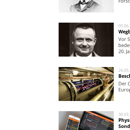
Fors
05.06
Wegb
Vor 5
bede
20. J
26.05
Besc
Der 
Europ
30.03
Phys
Sond