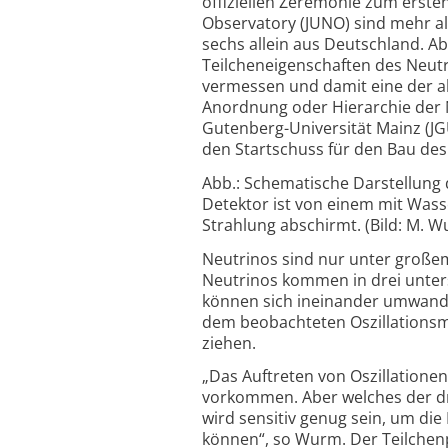
offiziellen Zeremonie zum erst
Observatory (JUNO) sind mehr als
sechs allein aus Deutschland. A
Teilcheneigenschaften des Neutri
vermessen und damit eine der ak
Anordnung oder Hierarchie der 
Gutenberg-Universität Mainz (JGU
den Startschuss für den Bau des
Abb.: Schematische Darstellung 
Detektor ist von einem mit Wass
Strahlung abschirmt. (Bild: M. 
Neutrinos sind nur unter große
Neutrinos kommen in drei unters
können sich ineinander umwandel
dem beobachteten Oszillationsmu
ziehen.
„Das Auftreten von Oszillatione
vorkommen. Aber welches der dre
wird sensitiv genug sein, um di
können“, so Wurm. Der Teilchen