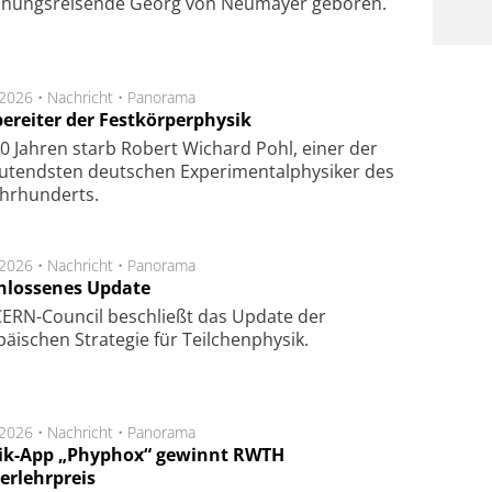
chungsreisende Georg von Neumayer geboren.
.2026 •
Nachricht
•
Panorama
ereiter der Festkörperphysik
0 Jahren starb Robert Wichard Pohl, einer der
utendsten deutschen Experimentalphysiker des
ahrhunderts.
.2026 •
Nachricht
•
Panorama
hlossenes Update
CERN-Council beschließt das Update der
äischen Strategie für Teilchenphysik.
.2026 •
Nachricht
•
Panorama
ik-App „Phyphox“ gewinnt RWTH
erlehrpreis