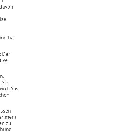
no
 davon
ise
und hat
: Der
tive
n.
 Sie
ird. Aus
lchen
assen
periment
en zu
chung