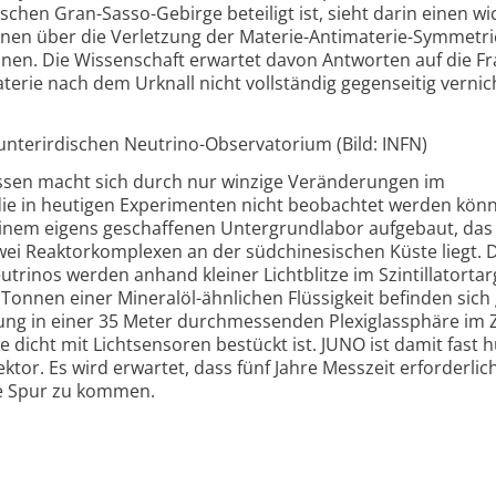
schen Gran-Sasso-Gebirge beteiligt ist, sieht darin einen wi
tionen über die Verletzung der Materie-Antimaterie-Symmetri
en. Die Wissenschaft erwartet davon Antworten auf die Fr
erie nach dem Urknall nicht vollständig gegenseitig vernic
unterirdischen Neutrino-Observatorium (Bild: INFN)
sen macht sich durch nur winzige Veränderungen im
die in heutigen Experimenten nicht beobachtet werden kön
einem eigens geschaffenen Untergrundlabor aufgebaut, das 
wei Reaktorkomplexen an der südchinesischen Küste liegt. 
rinos werden anhand kleiner Lichtblitze im Szintillatortar
Tonnen einer Mineralöl-ähnlichen Flüssigkeit befinden sich
ung in einer 35 Meter durchmessenden Plexiglassphäre im
 dicht mit Lichtsensoren bestückt ist. JUNO ist damit fast 
tor. Es wird erwartet, dass fünf Jahre Messzeit erforderlich
ie Spur zu kommen.