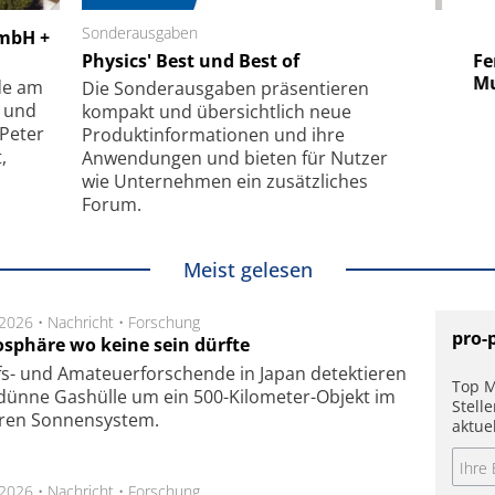
 GmbH
Sonderausgaben
SmarAct GmbH
GmbH +
uper-
Physics' Best und Best of
Elektronenmikroskopie auf
Fem
hanismus
kleinstem Raum
Mu
de am
Die Sonder­ausgaben präsentieren
- und
kompakt und übersichtlich neue
 Peter
Produkt­informationen und ihre
,
Anwendungen und bieten für Nutzer
wie Unternehmen ein zusätzliches
Forum.
Meist gelesen
.2026 •
Nachricht
•
Forschung
pro-
sphäre wo keine sein dürfte
s- und Ama­teuer­for­schen­de in Japan de­tek­tie­ren
Top M
dün­ne Gas­hül­le um ein 500-Kilo­meter-Objekt im
Stell
­ren Son­nen­sys­tem.
aktue
.2026 •
Nachricht
•
Forschung