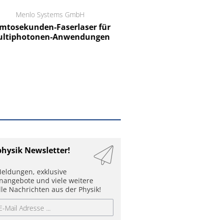
Menlo Systems GmbH
RCT Reichelt Chemietechnik
tosekunden-Faserlaser für
Ein Unternehmen für I
ltiphotonen-Anwendungen
physik Newsletter!
eldungen, exklusive
enangebote und viele weitere
lle Nachrichten aus der Physik!