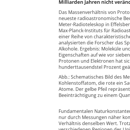
Milliarden Jahren nicht verän
Das Massenverhältnis von Proton
neueste radioastronomische Beo
Meter-Radioteleskop in Effelsb
Max-Planck-Instituts für Radioa
einer Reihe von charakteristisc
analysierten die Forscher das S
Alkohole. Ergebnis: Moleküle un
Eigenschaften auf wie vor siebe
Protonen und Elektronen hat si
hunderttausendstel Prozent geä
Abb.: Schematisches Bild des Me
Kohlenstoffatom, die rote ein S
Atome. Der gelbe Pfeil repräsen
Beeinträchtigung zu einem Quante
Fundamentalen Naturkonstanten
nur durch Messungen näher kom
Verhältnis denselben Wert. Trot
verschiedenen Regionen des Uni