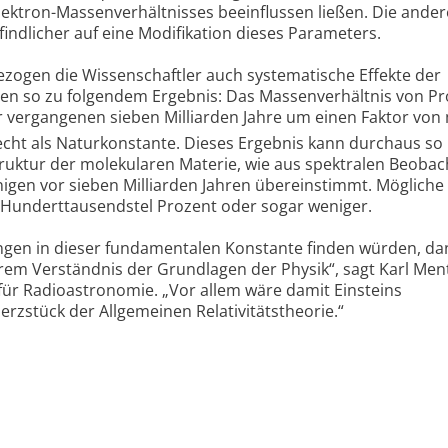
ektron-Massenverhältnisses beeinflussen ließen. Die ande
findlicher auf eine Modifikation dieses Parameters.
zogen die Wissenschaftler auch systematische Effekte der
n so zu folgendem Ergebnis: Das Massenverhältnis von P
er vergangenen sieben Milliarden Jahre um einen Faktor von
echt als Naturkonstante. Dieses Ergebnis kann durchaus so
Struktur der molekularen Materie, wie aus spektralen Beoba
nigen vor sieben Milliarden Jahren übereinstimmt. Mögliche
Hunderttausendstel Prozent oder sogar weniger.
ngen in dieser fundamentalen Konstante finden würden, da
rem Verständnis der Grundlagen der Physik“, sagt Karl Men
 für Radioastronomie. „Vor allem wäre damit Einsteins
Herzstück der Allgemeinen Relativitätstheorie.“