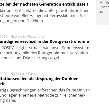
Mit I
rzellen der nächsten Generation entschlüsselt
unse
ker am ISTA er­klä­ren die außer­ge­wöhn­li­che Ener­
zu.
us­beu­te von Blei-Halo­ge­nid-Perows­ki­ten mit Ver­
­ni­gung­en und De­fek­ten.
.2026 •
Nachricht
•
Forschung
Paradigmenwechsel in der Röntgenastronomie
ROSITA zeigt erst­mals, wie unser Son­nen­sys­tem
r­schei­nungs­bild des Rönt­gen­him­mels ver­än­dert
ieht Helium-Fokus­sie­rungs­ke­gel.
.2026 •
Nachricht
•
Forschung
itationswellen als Ursprung der Dunklen
rie
rtige Be­rech­nung­en er­for­schen das frü­he Uni­ver­
nd legen eine neue Me­tho­de zur Teil­chen­her­
lung nahe.