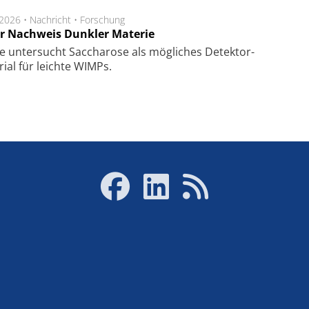
.2026 •
Nachricht
•
Forschung
r Nachweis Dunkler Materie
e unter­sucht Saccha­ro­se als mög­li­ches De­tek­tor­
­rial für leich­te WIMPs.