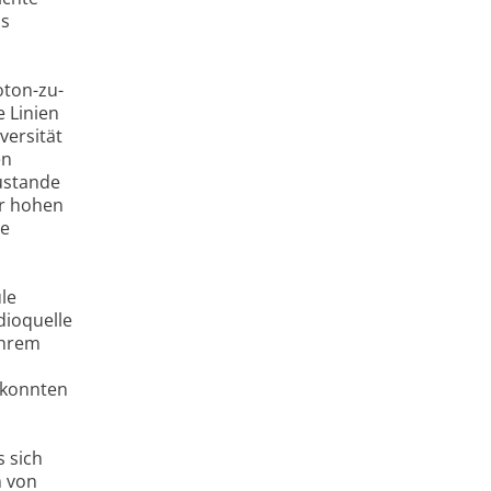
ls
oton-zu-
 Linien
versität
en
zustande
hr hohen
le
le
dioquelle
ihrem
 konnten
s sich
m von