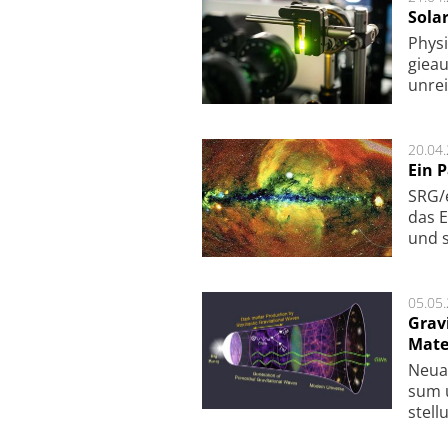
Sola
Physi
gie­a
unrei
20.04
Ein 
SRG/e
das E
und s
05.05
Grav
Mate
Neu­a
sum u
stel­