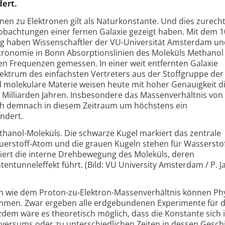
dert.
en zu Elektronen gilt als Naturkonstante. Und dies zurecht
bachtungen einer fernen Galaxie gezeigt haben. Mit dem 1
erg haben Wissenschaftler der VU-Universität Amsterdam un
stronomie in Bonn Absorptionslinien des Moleküls Methanol
hen Frequenzen gemessen. In einer weit entfernten Galaxie
pektrum des einfachsten Vertreters aus der Stoffgruppe der
d molekulare Materie weisen heute mit hoher Genauigkeit d
n Milliarden Jahren. Insbesondere das Massenverhältnis von
ch demnach in diesem Zeitraum um höchstens ein
ndert.
thanol-Moleküls. Die schwarze Kugel markiert das zentrale
auerstoff-Atom und die grauen Kugeln stehen für Wasserstof
tiert die interne Drehbewegung des Moleküls, deren
ntunneleffekt führt. (Bild: VU University Amsterdam / P. J
 wie dem Proton-zu-Elektron-Massenverhältnis können Phy
men. Zwar ergeben alle erdgebundenen Experimente für d
zdem wäre es theoretisch möglich, dass die Konstante sich 
versums oder zu unterschiedlichen Zeiten in dessen Gesch