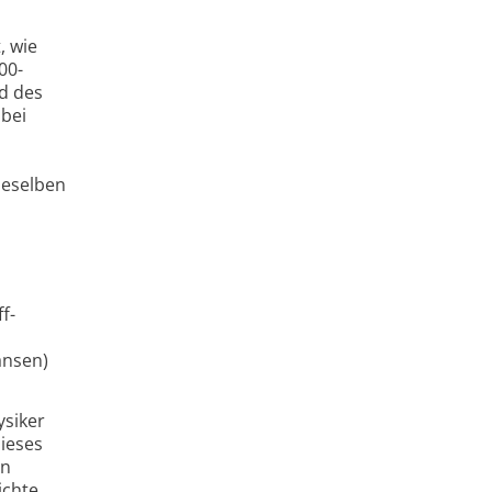
, wie
00-
d des
 bei
ieselben
f-
ansen)
siker
ieses
in
ichte