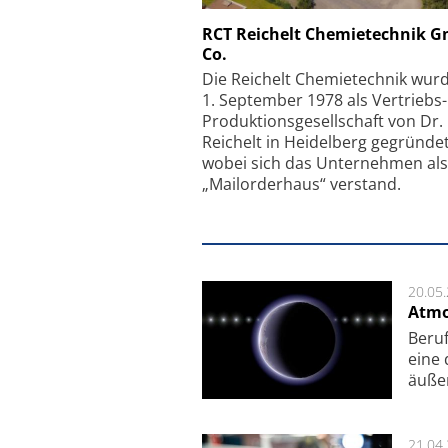
Schäfter + Kirchhoff
RCT Reichelt Chemietechnik 
Co.
Faserkoppler mit S
Feinfokussierungsmec
Die Reichelt Chemietechnik wur
1. September 1978 als Vertriebs
Produktionsgesellschaft von Dr.
Reichelt in Heidelberg gegründet
wobei sich das Unternehmen als
„Mailorderhaus“ verstand.
20.05
Atmo
Beruf
eine 
äu­ße
21.04