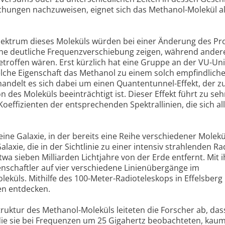
chungen nachzuweisen, eignet sich das Methanol-Molekül a
pektrum dieses Moleküls würden bei einer Änderung des Pr
ine deutliche Frequenzverschiebung zeigen, während andere
troffen wären. Erst kürzlich hat eine Gruppe an der VU-Uni
he Eigenschaft das Methanol zu einem solch empfindlich
handelt es sich dabei um einen Quantentunnel-Effekt, der 
 des Moleküls beeinträchtigt ist. Dieser Effekt führt zu se
Koeffizienten der entsprechenden Spektrallinien, die sich al
ne Galaxie, in der bereits eine Reihe verschiedener Molekü
axie, die in der Sichtlinie zu einer intensiv strahlenden Ra
wa sieben Milliarden Lichtjahre von der Erde entfernt. Mit 
nschaftler auf vier verschiedene Linienübergänge im
küls. Mithilfe des 100-Meter-Radioteleskops in Effelsberg
ien entdecken.
ruktur des Methanol-Moleküls leiteten die Forscher ab, das
 die sie bei Frequenzen um 25 Gigahertz beobachteten, kau